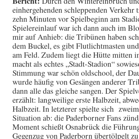
Bericht:
Durch den Wintereinbruch un
einhergehenden schleppenden Verkehr tr
zehn Minuten vor Spielbeginn am Stadi
Spielereinlauf war ich dann auch im Blo
mir auf Anhieb: die Tribünen haben sch
dem Buckel, es gibt Flutlichtmasten un
am Feld. Zudem liegt die Hütte mitten
macht als echtes „Stadt-Stadion“ sowies
Stimmung war schön oldschool, der Dau
wurde häufig von Gesängen anderer Tri
dann alle das gleiche sangen. Der Spielve
erzählt: langweilige erste Halbzeit, abw
Halbzeit. In letzterer spielte sich zweim
Situation ab: die Paderborner Fans zünde
Moment schießt Osnabrück die Führung
Gegenzug von Paderborn übertölpelt z