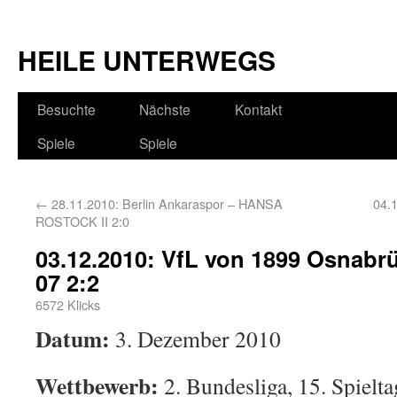
HEILE UNTERWEGS
Besuchte
Nächste
Kontakt
Spiele
Spiele
←
28.11.2010: Berlin Ankaraspor – HANSA
04.
ROSTOCK II 2:0
03.12.2010: VfL von 1899 Osnabr
07 2:2
6572 Klicks
Datum:
3. Dezember 2010
Wettbewerb:
2. Bundesliga, 15. Spielta