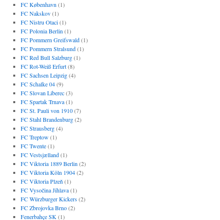
FC København
(1)
FC Nakskov
(1)
FC Nistru Otaci
(1)
FC Polonia Berlin
(1)
FC Pommern Greifswald
(1)
FC Pommern Stralsund
(1)
FC Red Bull Salzburg
(1)
FC Rot-Weiß Erfurt
(8)
FC Sachsen Leipzig
(4)
FC Schalke 04
(9)
FC Slovan Liberec
(3)
FC Spartak Trnava
(1)
FC St. Pauli von 1910
(7)
FC Stahl Brandenburg
(2)
FC Strausberg
(4)
FC Treptow
(1)
FC Twente
(1)
FC Vestsjælland
(1)
FC Viktoria 1889 Berlin
(2)
FC Viktoria Köln 1904
(2)
FC Viktoria Plzeň
(1)
FC Vysočina Jihlava
(1)
FC Würzburger Kickers
(2)
FC Zbrojovka Brno
(2)
Fenerbahçe SK
(1)