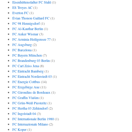
Eisenhüttenstädter FC Stahl
(1)
ES Troyes AC
(1)
Everton FC
(1)
Évian Thonon Gaillard FC
(1)
FC 98 Hennigsdorf
(1)
FC Al-Kauthar Berlin
(1)
FC Anker Wismar
(3)
FC Arminia Heiligensee 77
(1)
FC Augsburg
(2)
FC Barcelona
(1)
FC Bayern München
(7)
FC Brandenburg 03 Berlin
(1)
FC Carl Zeiss Jena
(8)
FC Eintracht Bamberg
(1)
FC Eintracht Norderstedt 03
(1)
FC Energie Cottbus
(14)
FC Erzgebirge Aue
(11)
FC Girondins de Bordeaux
(1)
FC Graffin Vlašim
(1)
FC Grün-Weiß Piesteritz
(1)
FC Hertha 03 Zehlendorf
(2)
FC Ingolstadt 04
(3)
FC Internationale Berlin 1980
(1)
FC Internazionale Milano
(2)
FC Koper
(1)