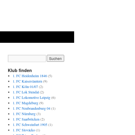
Klub finden
1. FC Heidenheim 1846
(5)
1. FC Kaiserslautern
(9)
1. FC Köln 01/07
(2)
1. FC Lok Stendal
(2)
1. FC Lokomotive Leipzig
(6)
1. FC Magdeburg
(9)
1. FC Neubrandenburg 04
(1)
1. FC Nürnberg
(3)
1. FC Saarbrücken
(2)
1. FC Schweinfurt 1905
(1)
1. FC Slovácko
(1)