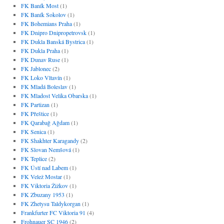
FK Baník Most
(1)
FK Baník Sokolov
(1)
FK Bohemians Praha
(1)
FK Dnipro Dnipropetrovsk
(1)
FK Dukla Banská Bystrica
(1)
FK Dukla Praha
(1)
FK Dunav Ruse
(1)
FK Jablonec
(2)
FK Loko Vltavín
(1)
FK Mladá Boleslav
(1)
FK Mladost Velika Obarska
(1)
FK Partizan
(1)
FK Přeštice
(1)
FK Qarabağ Ağdam
(1)
FK Senica
(1)
FK Shakhter Karagandy
(2)
FK Slovan Nemšová
(1)
FK Teplice
(2)
FK Ústí nad Labem
(1)
FK Velež Mostar
(1)
FK Viktoria Žižkov
(1)
FK Zbuzany 1953
(1)
FK Zhetysu Taldykorgan
(1)
Frankfurter FC Viktoria 91
(4)
Frohnauer SC 1946
(2)