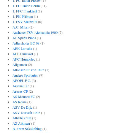
1. FC Tatran Prešov
(1)
1. FC Union Berlin
(31)
1. FFC Frankfurt
(1)
1. FK Příbram
(1)
1. FSV Mainz 05
(6)
A.C. Milan
(2)
Aachener TSV Alemannia 1900
(7)
AC Sparta Praha
(1)
Adlershofer BC 08
(1)
AEK Larnaka
(1)
AEL Limassol
(1)
AFC Humpolec
(1)
Allgemein
(2)
Altonaer FC von 1893
(1)
Andere Sportarten
(9)
APOEL F.C.
(3)
Arsenal FC
(1)
Arucas CF
(2)
AS Monaco FC
(2)
AS Roma
(1)
ASV De Dijk
(1)
ASV Durlach 1902
(1)
Athletic Club
(1)
AZ Alkmaar
(1)
B. Frem Sakskøbing
(1)