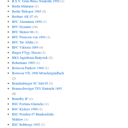
B.S.V. Grün-Weiss-Neukölln 1950
(1)
Berlin Hilalspor
(1)
Berlin Türkspor 1965
(2)
Berliner AK 07
(6)
BFC Alemannia 1890
(1)
BFC Dynamo
(14)
BFC Meteor 06
(1)
BFC Preussen von 1894
(1)
BFC Tur Abdin
(1)
BFC Viktoria 1889
(4)
Binger FVgg. Hassia
(1)
BKS Jagiellonia Białystok
(2)
Bohemians 1905
(1)
Borussia Pankow 1960
(1)
Borussia VfL 1900 Mönchengladbach
(2)
Brandenburger SC Süd 05
(3)
Braunschweiger TSV Eintracht 1895
(8)
Brøndby IF
(1)
BSC Fortuna Glienicke
(1)
BSC Kickers 1900
(1)
BSC Preußen 07 Blankenfelde-
Mahlow
(1)
BSC Rehberge 1945
(1)