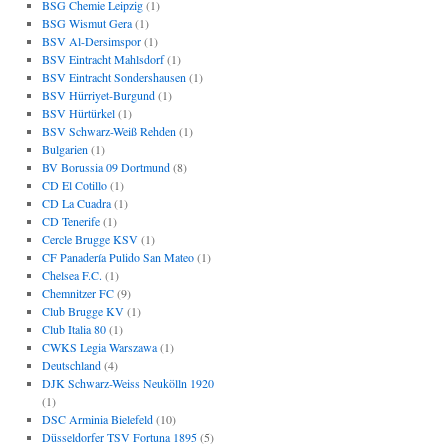
BSG Chemie Leipzig
(1)
BSG Wismut Gera
(1)
BSV Al-Dersimspor
(1)
BSV Eintracht Mahlsdorf
(1)
BSV Eintracht Sondershausen
(1)
BSV Hürriyet-Burgund
(1)
BSV Hürtürkel
(1)
BSV Schwarz-Weiß Rehden
(1)
Bulgarien
(1)
BV Borussia 09 Dortmund
(8)
CD El Cotillo
(1)
CD La Cuadra
(1)
CD Tenerife
(1)
Cercle Brugge KSV
(1)
CF Panadería Pulido San Mateo
(1)
Chelsea F.C.
(1)
Chemnitzer FC
(9)
Club Brugge KV
(1)
Club Italia 80
(1)
CWKS Legia Warszawa
(1)
Deutschland
(4)
DJK Schwarz-Weiss Neukölln 1920
(1)
DSC Arminia Bielefeld
(10)
Düsseldorfer TSV Fortuna 1895
(5)