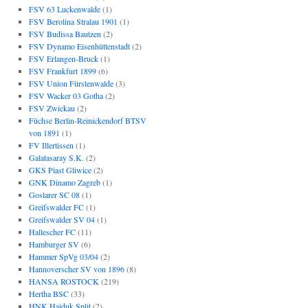
FSV 63 Luckenwalde
(1)
FSV Berolina Stralau 1901
(1)
FSV Budissa Bautzen
(2)
FSV Dynamo Eisenhüttenstadt
(2)
FSV Erlangen-Bruck
(1)
FSV Frankfurt 1899
(6)
FSV Union Fürstenwalde
(3)
FSV Wacker 03 Gotha
(2)
FSV Zwickau
(2)
Füchse Berlin-Reinickendorf BTSV
von 1891
(1)
FV Illertissen
(1)
Galatasaray S.K.
(2)
GKS Piast Gliwice
(2)
GNK Dinamo Zagreb
(1)
Goslarer SC 08
(1)
Greifswalder FC
(1)
Greifswalder SV 04
(1)
Hallescher FC
(11)
Hamburger SV
(6)
Hammer SpVg 03/04
(2)
Hannoverscher SV von 1896
(8)
HANSA ROSTOCK
(219)
Hertha BSC
(33)
HNK Hajduk Split
(2)