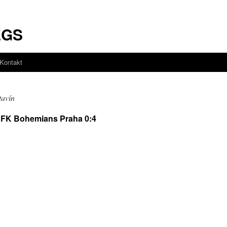
EGS
Kontakt
tavín
– FK Bohemians Praha 0:4