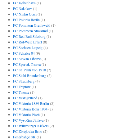
FC København
(1)
FC Nakskov
(1)
FC Nistru Otaci
(1)
FC Polonia Berlin
(1)
FC Pommern Greifswald
(1)
FC Pommern Stralsund
(1)
FC Red Bull Salzburg
(1)
FC Rot-Weiß Erfurt
(8)
FC Sachsen Leipzig
(4)
FC Schalke 04
(9)
FC Slovan Liberec
(3)
FC Spartak Trnava
(1)
FC St. Pauli von 1910
(7)
FC Stahl Brandenburg
(2)
FC Strausberg
(4)
FC Treptow
(1)
FC Twente
(1)
FC Vestsjælland
(1)
FC Viktoria 1889 Berlin
(2)
FC Viktoria Köln 1904
(2)
FC Viktoria Plzeň
(1)
FC Vysočina Jihlava
(1)
FC Würzburger Kickers
(2)
FC Zbrojovka Brno
(2)
Fenerbahçe SK
(1)