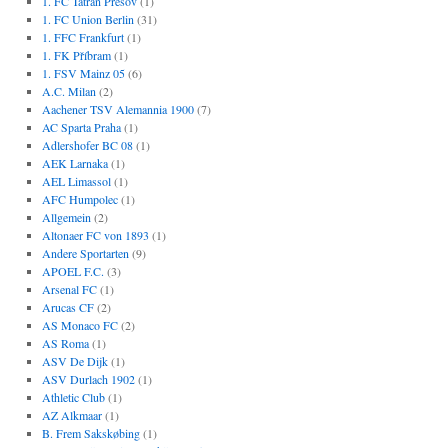
1. FC Tatran Prešov
(1)
1. FC Union Berlin
(31)
1. FFC Frankfurt
(1)
1. FK Příbram
(1)
1. FSV Mainz 05
(6)
A.C. Milan
(2)
Aachener TSV Alemannia 1900
(7)
AC Sparta Praha
(1)
Adlershofer BC 08
(1)
AEK Larnaka
(1)
AEL Limassol
(1)
AFC Humpolec
(1)
Allgemein
(2)
Altonaer FC von 1893
(1)
Andere Sportarten
(9)
APOEL F.C.
(3)
Arsenal FC
(1)
Arucas CF
(2)
AS Monaco FC
(2)
AS Roma
(1)
ASV De Dijk
(1)
ASV Durlach 1902
(1)
Athletic Club
(1)
AZ Alkmaar
(1)
B. Frem Sakskøbing
(1)