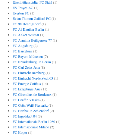
Eisenhüttenstädter FC Stahl
(1)
ES Troyes AC
(1)
Everton FC
(1)
Évian Thonon Gaillard FC
(1)
FC 98 Hennigsdorf
(1)
FC Al-Kauthar Berlin
(1)
FC Anker Wismar
(3)
FC Arminia Heiligensee 77
(1)
FC Augsburg
(2)
FC Barcelona
(1)
FC Bayern München
(7)
FC Brandenburg 03 Berlin
(1)
FC Carl Zeiss Jena
(8)
FC Eintracht Bamberg
(1)
FC Eintracht Norderstedt 03
(1)
FC Energie Cottbus
(14)
FC Erzgebirge Aue
(11)
FC Girondins de Bordeaux
(1)
FC Graffin Vlašim
(1)
FC Grün-Weiß Piesteritz
(1)
FC Hertha 03 Zehlendorf
(2)
FC Ingolstadt 04
(3)
FC Internationale Berlin 1980
(1)
FC Internazionale Milano
(2)
FC Koper
(1)