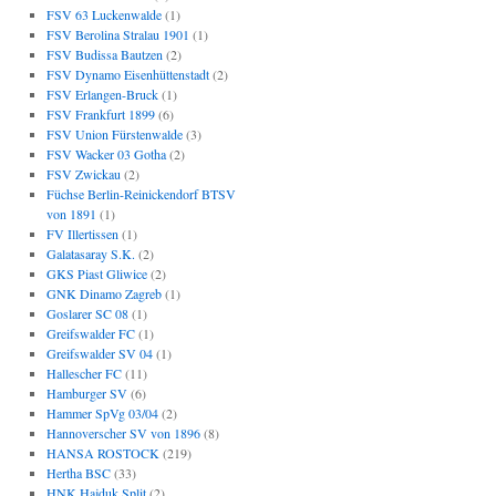
FSV 63 Luckenwalde
(1)
FSV Berolina Stralau 1901
(1)
FSV Budissa Bautzen
(2)
FSV Dynamo Eisenhüttenstadt
(2)
FSV Erlangen-Bruck
(1)
FSV Frankfurt 1899
(6)
FSV Union Fürstenwalde
(3)
FSV Wacker 03 Gotha
(2)
FSV Zwickau
(2)
Füchse Berlin-Reinickendorf BTSV
von 1891
(1)
FV Illertissen
(1)
Galatasaray S.K.
(2)
GKS Piast Gliwice
(2)
GNK Dinamo Zagreb
(1)
Goslarer SC 08
(1)
Greifswalder FC
(1)
Greifswalder SV 04
(1)
Hallescher FC
(11)
Hamburger SV
(6)
Hammer SpVg 03/04
(2)
Hannoverscher SV von 1896
(8)
HANSA ROSTOCK
(219)
Hertha BSC
(33)
HNK Hajduk Split
(2)