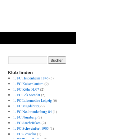
Klub finden
1. FC Heidenheim 1846
(5)
1. FC Kaiserslautern
(9)
1. FC Köln 01/07
(2)
1. FC Lok Stendal
(2)
1. FC Lokomotive Leipzig
(6)
1. FC Magdeburg
(9)
1. FC Neubrandenburg 04
(1)
1. FC Nürnberg
(3)
1. FC Saarbrücken
(2)
1. FC Schweinfurt 1905
(1)
1. FC Slovácko
(1)