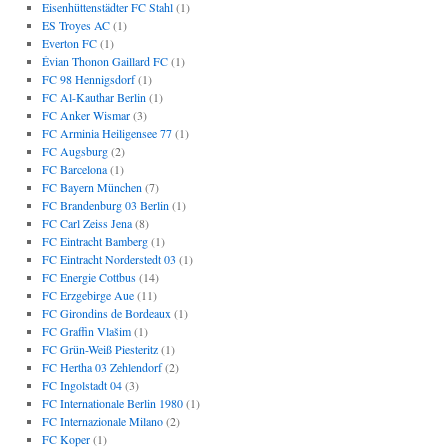
Eisenhüttenstädter FC Stahl
(1)
ES Troyes AC
(1)
Everton FC
(1)
Évian Thonon Gaillard FC
(1)
FC 98 Hennigsdorf
(1)
FC Al-Kauthar Berlin
(1)
FC Anker Wismar
(3)
FC Arminia Heiligensee 77
(1)
FC Augsburg
(2)
FC Barcelona
(1)
FC Bayern München
(7)
FC Brandenburg 03 Berlin
(1)
FC Carl Zeiss Jena
(8)
FC Eintracht Bamberg
(1)
FC Eintracht Norderstedt 03
(1)
FC Energie Cottbus
(14)
FC Erzgebirge Aue
(11)
FC Girondins de Bordeaux
(1)
FC Graffin Vlašim
(1)
FC Grün-Weiß Piesteritz
(1)
FC Hertha 03 Zehlendorf
(2)
FC Ingolstadt 04
(3)
FC Internationale Berlin 1980
(1)
FC Internazionale Milano
(2)
FC Koper
(1)