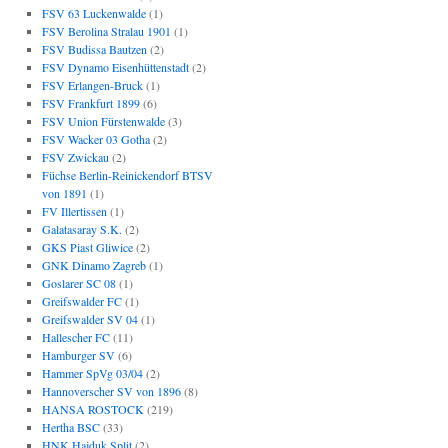
FSV 63 Luckenwalde
(1)
FSV Berolina Stralau 1901
(1)
FSV Budissa Bautzen
(2)
FSV Dynamo Eisenhüttenstadt
(2)
FSV Erlangen-Bruck
(1)
FSV Frankfurt 1899
(6)
FSV Union Fürstenwalde
(3)
FSV Wacker 03 Gotha
(2)
FSV Zwickau
(2)
Füchse Berlin-Reinickendorf BTSV
von 1891
(1)
FV Illertissen
(1)
Galatasaray S.K.
(2)
GKS Piast Gliwice
(2)
GNK Dinamo Zagreb
(1)
Goslarer SC 08
(1)
Greifswalder FC
(1)
Greifswalder SV 04
(1)
Hallescher FC
(11)
Hamburger SV
(6)
Hammer SpVg 03/04
(2)
Hannoverscher SV von 1896
(8)
HANSA ROSTOCK
(219)
Hertha BSC
(33)
HNK Hajduk Split
(2)