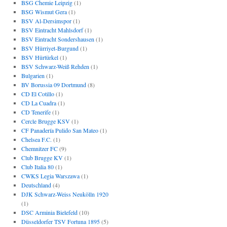
BSG Chemie Leipzig
(1)
BSG Wismut Gera
(1)
BSV Al-Dersimspor
(1)
BSV Eintracht Mahlsdorf
(1)
BSV Eintracht Sondershausen
(1)
BSV Hürriyet-Burgund
(1)
BSV Hürtürkel
(1)
BSV Schwarz-Weiß Rehden
(1)
Bulgarien
(1)
BV Borussia 09 Dortmund
(8)
CD El Cotillo
(1)
CD La Cuadra
(1)
CD Tenerife
(1)
Cercle Brugge KSV
(1)
CF Panadería Pulido San Mateo
(1)
Chelsea F.C.
(1)
Chemnitzer FC
(9)
Club Brugge KV
(1)
Club Italia 80
(1)
CWKS Legia Warszawa
(1)
Deutschland
(4)
DJK Schwarz-Weiss Neukölln 1920
(1)
DSC Arminia Bielefeld
(10)
Düsseldorfer TSV Fortuna 1895
(5)