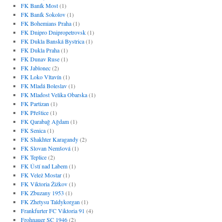
FK Baník Most
(1)
FK Baník Sokolov
(1)
FK Bohemians Praha
(1)
FK Dnipro Dnipropetrovsk
(1)
FK Dukla Banská Bystrica
(1)
FK Dukla Praha
(1)
FK Dunav Ruse
(1)
FK Jablonec
(2)
FK Loko Vltavín
(1)
FK Mladá Boleslav
(1)
FK Mladost Velika Obarska
(1)
FK Partizan
(1)
FK Přeštice
(1)
FK Qarabağ Ağdam
(1)
FK Senica
(1)
FK Shakhter Karagandy
(2)
FK Slovan Nemšová
(1)
FK Teplice
(2)
FK Ústí nad Labem
(1)
FK Velež Mostar
(1)
FK Viktoria Žižkov
(1)
FK Zbuzany 1953
(1)
FK Zhetysu Taldykorgan
(1)
Frankfurter FC Viktoria 91
(4)
Frohnauer SC 1946
(2)