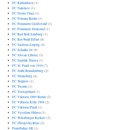
FC København
(1)
FC Nakskov
(1)
FC Nistru Otaci
(1)
FC Polonia Berlin
(1)
FC Pommern Greifswald
(1)
FC Pommern Stralsund
(1)
FC Red Bull Salzburg
(1)
FC Rot-Weiß Erfurt
(8)
FC Sachsen Leipzig
(4)
FC Schalke 04
(9)
FC Slovan Liberec
(3)
FC Spartak Trnava
(1)
FC St. Pauli von 1910
(7)
FC Stahl Brandenburg
(2)
FC Strausberg
(4)
FC Treptow
(1)
FC Twente
(1)
FC Vestsjælland
(1)
FC Viktoria 1889 Berlin
(2)
FC Viktoria Köln 1904
(2)
FC Viktoria Plzeň
(1)
FC Vysočina Jihlava
(1)
FC Würzburger Kickers
(2)
FC Zbrojovka Brno
(2)
Fenerbahçe SK
(1)