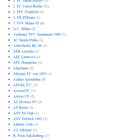
1. FC Tatran Prešov
(1)
1. FC Union Berlin
(31)
1. FFC Frankfurt
(1)
1. FK Příbram
(1)
1. FSV Mainz 05
(6)
A.C. Milan
(2)
Aachener TSV Alemannia 1900
(7)
AC Sparta Praha
(1)
Adlershofer BC 08
(1)
AEK Larnaka
(1)
AEL Limassol
(1)
AFC Humpolec
(1)
Allgemein
(2)
Altonaer FC von 1893
(1)
Andere Sportarten
(9)
APOEL F.C.
(3)
Arsenal FC
(1)
Arucas CF
(2)
AS Monaco FC
(2)
AS Roma
(1)
ASV De Dijk
(1)
ASV Durlach 1902
(1)
Athletic Club
(1)
AZ Alkmaar
(1)
B. Frem Sakskøbing
(1)