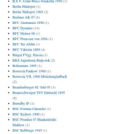
B.S.V. Grün-Weiss-Neukölln 1950
(1)
Berlin Hilalspor
(1)
Berlin Türkspor 1965
(2)
Berliner AK 07
(6)
BFC Alemannia 1890
(1)
BFC Dynamo
(14)
BFC Meteor 06
(1)
BFC Preussen von 1894
(1)
BFC Tur Abdin
(1)
BFC Viktoria 1889
(4)
Binger FVgg. Hassia
(1)
BKS Jagiellonia Białystok
(2)
Bohemians 1905
(1)
Borussia Pankow 1960
(1)
Borussia VfL 1900 Mönchengladbach
(2)
Brandenburger SC Süd 05
(3)
Braunschweiger TSV Eintracht 1895
(8)
Brøndby IF
(1)
BSC Fortuna Glienicke
(1)
BSC Kickers 1900
(1)
BSC Preußen 07 Blankenfelde-
Mahlow
(1)
BSC Rehberge 1945
(1)