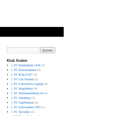
Klub finden
1. FC Heidenheim 1846
(5)
1. FC Kaiserslautern
(9)
1. FC Köln 01/07
(2)
1. FC Lok Stendal
(2)
1. FC Lokomotive Leipzig
(6)
1. FC Magdeburg
(9)
1. FC Neubrandenburg 04
(1)
1. FC Nürnberg
(3)
1. FC Saarbrücken
(2)
1. FC Schweinfurt 1905
(1)
1. FC Slovácko
(1)