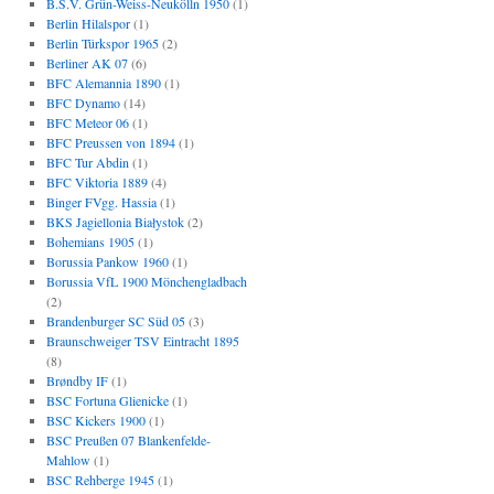
B.S.V. Grün-Weiss-Neukölln 1950
(1)
Berlin Hilalspor
(1)
Berlin Türkspor 1965
(2)
Berliner AK 07
(6)
BFC Alemannia 1890
(1)
BFC Dynamo
(14)
BFC Meteor 06
(1)
BFC Preussen von 1894
(1)
BFC Tur Abdin
(1)
BFC Viktoria 1889
(4)
Binger FVgg. Hassia
(1)
BKS Jagiellonia Białystok
(2)
Bohemians 1905
(1)
Borussia Pankow 1960
(1)
Borussia VfL 1900 Mönchengladbach
(2)
Brandenburger SC Süd 05
(3)
Braunschweiger TSV Eintracht 1895
(8)
Brøndby IF
(1)
BSC Fortuna Glienicke
(1)
BSC Kickers 1900
(1)
BSC Preußen 07 Blankenfelde-
Mahlow
(1)
BSC Rehberge 1945
(1)