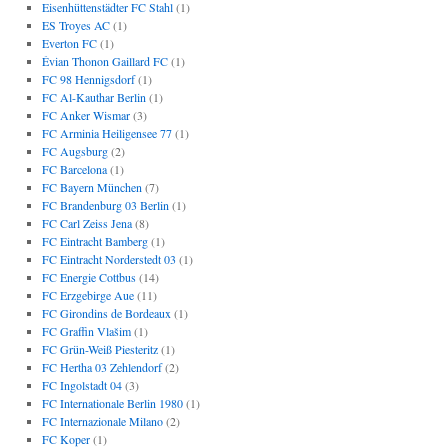
Eisenhüttenstädter FC Stahl
(1)
ES Troyes AC
(1)
Everton FC
(1)
Évian Thonon Gaillard FC
(1)
FC 98 Hennigsdorf
(1)
FC Al-Kauthar Berlin
(1)
FC Anker Wismar
(3)
FC Arminia Heiligensee 77
(1)
FC Augsburg
(2)
FC Barcelona
(1)
FC Bayern München
(7)
FC Brandenburg 03 Berlin
(1)
FC Carl Zeiss Jena
(8)
FC Eintracht Bamberg
(1)
FC Eintracht Norderstedt 03
(1)
FC Energie Cottbus
(14)
FC Erzgebirge Aue
(11)
FC Girondins de Bordeaux
(1)
FC Graffin Vlašim
(1)
FC Grün-Weiß Piesteritz
(1)
FC Hertha 03 Zehlendorf
(2)
FC Ingolstadt 04
(3)
FC Internationale Berlin 1980
(1)
FC Internazionale Milano
(2)
FC Koper
(1)