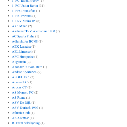
1. FC Tatran Prešov
(1)
1. FC Union Berlin
(31)
1. FFC Frankfurt
(1)
1. FK Příbram
(1)
1. FSV Mainz 05
(6)
A.C. Milan
(2)
Aachener TSV Alemannia 1900
(7)
AC Sparta Praha
(1)
Adlershofer BC 08
(1)
AEK Larnaka
(1)
AEL Limassol
(1)
AFC Humpolec
(1)
Allgemein
(2)
Altonaer FC von 1893
(1)
Andere Sportarten
(9)
APOEL F.C.
(3)
Arsenal FC
(1)
Arucas CF
(2)
AS Monaco FC
(2)
AS Roma
(1)
ASV De Dijk
(1)
ASV Durlach 1902
(1)
Athletic Club
(1)
AZ Alkmaar
(1)
B. Frem Sakskøbing
(1)