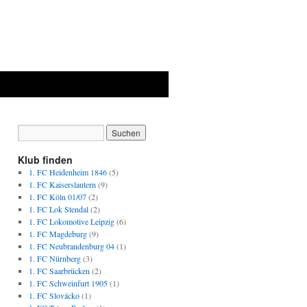
Klub finden
1. FC Heidenheim 1846
(5)
1. FC Kaiserslautern
(9)
1. FC Köln 01/07
(2)
1. FC Lok Stendal
(2)
1. FC Lokomotive Leipzig
(6)
1. FC Magdeburg
(9)
1. FC Neubrandenburg 04
(1)
1. FC Nürnberg
(3)
1. FC Saarbrücken
(2)
1. FC Schweinfurt 1905
(1)
1. FC Slovácko
(1)