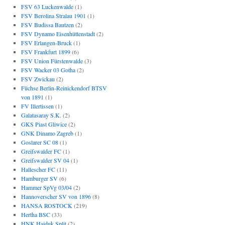
FSV 63 Luckenwalde
(1)
FSV Berolina Stralau 1901
(1)
FSV Budissa Bautzen
(2)
FSV Dynamo Eisenhüttenstadt
(2)
FSV Erlangen-Bruck
(1)
FSV Frankfurt 1899
(6)
FSV Union Fürstenwalde
(3)
FSV Wacker 03 Gotha
(2)
FSV Zwickau
(2)
Füchse Berlin-Reinickendorf BTSV
von 1891
(1)
FV Illertissen
(1)
Galatasaray S.K.
(2)
GKS Piast Gliwice
(2)
GNK Dinamo Zagreb
(1)
Goslarer SC 08
(1)
Greifswalder FC
(1)
Greifswalder SV 04
(1)
Hallescher FC
(11)
Hamburger SV
(6)
Hammer SpVg 03/04
(2)
Hannoverscher SV von 1896
(8)
HANSA ROSTOCK
(219)
Hertha BSC
(33)
HNK Hajduk Split
(2)