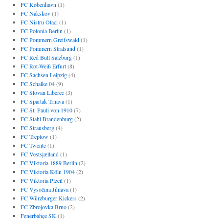
FC København
(1)
FC Nakskov
(1)
FC Nistru Otaci
(1)
FC Polonia Berlin
(1)
FC Pommern Greifswald
(1)
FC Pommern Stralsund
(1)
FC Red Bull Salzburg
(1)
FC Rot-Weiß Erfurt
(8)
FC Sachsen Leipzig
(4)
FC Schalke 04
(9)
FC Slovan Liberec
(3)
FC Spartak Trnava
(1)
FC St. Pauli von 1910
(7)
FC Stahl Brandenburg
(2)
FC Strausberg
(4)
FC Treptow
(1)
FC Twente
(1)
FC Vestsjælland
(1)
FC Viktoria 1889 Berlin
(2)
FC Viktoria Köln 1904
(2)
FC Viktoria Plzeň
(1)
FC Vysočina Jihlava
(1)
FC Würzburger Kickers
(2)
FC Zbrojovka Brno
(2)
Fenerbahçe SK
(1)