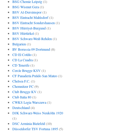
BSG Chemie Leipzig
(1)
BSG Wismut Gera
(1)
BSV Al-Dersimspor
(1)
BSV Eintracht Mahlsdorf
(1)
BSV Eintracht Sondershausen
(1)
BSV Hürriyet-Burgund
(1)
BSV Hürtürkel
(1)
BSV Schwarz-Weiß Rehden
(1)
Bulgarien
(1)
BV Borussia 09 Dortmund
(8)
CD El Cotillo
(1)
CD La Cuadra
(1)
CD Tenerife
(1)
Cercle Brugge KSV
(1)
CF Panadería Pulido San Mateo
(1)
Chelsea F.C.
(1)
Chemnitzer FC
(9)
Club Brugge KV
(1)
Club Italia 80
(1)
CWKS Legia Warszawa
(1)
Deutschland
(4)
DJK Schwarz-Weiss Neukölln 1920
(1)
DSC Arminia Bielefeld
(10)
Düsseldorfer TSV Fortuna 1895
(5)