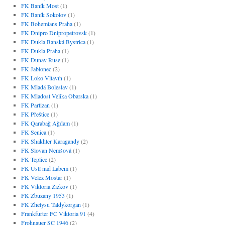
FK Baník Most
(1)
FK Baník Sokolov
(1)
FK Bohemians Praha
(1)
FK Dnipro Dnipropetrovsk
(1)
FK Dukla Banská Bystrica
(1)
FK Dukla Praha
(1)
FK Dunav Ruse
(1)
FK Jablonec
(2)
FK Loko Vltavín
(1)
FK Mladá Boleslav
(1)
FK Mladost Velika Obarska
(1)
FK Partizan
(1)
FK Přeštice
(1)
FK Qarabağ Ağdam
(1)
FK Senica
(1)
FK Shakhter Karagandy
(2)
FK Slovan Nemšová
(1)
FK Teplice
(2)
FK Ústí nad Labem
(1)
FK Velež Mostar
(1)
FK Viktoria Žižkov
(1)
FK Zbuzany 1953
(1)
FK Zhetysu Taldykorgan
(1)
Frankfurter FC Viktoria 91
(4)
Frohnauer SC 1946
(2)