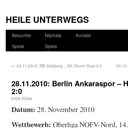
HEILE UNTERWEGS
Besuchte
Nächste
Kontakt
Spiele
Spiele
←
24.11.2010: RB Salzburg – SK Sturm Graz 2:0
03.12
28.11.2010: Berlin Ankaraspor 
2:0
6326 Klicks
Datum:
28. November 2010
Wettbewerb:
Oberliga NOFV-Nord, 14.