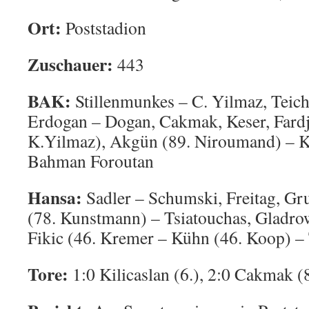
Ort:
Poststadion
Zuschauer:
443
BAK:
Stillenmunkes – C. Yilmaz, Tei
Erdogan – Dogan, Cakmak, Keser, Fard
K.Yilmaz), Akgün (89. Niroumand) – Ki
Bahman Foroutan
Hansa:
Sadler – Schumski, Freitag, Gr
(78. Kunstmann) – Tsiatouchas, Gladrow
Fikic (46. Kremer – Kühn (46. Koop) – 
Tore:
1:0 Kilicaslan (6.), 2:0 Cakmak (