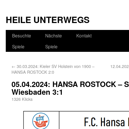
HEILE UNTERWEGS
Besuchte
Nächste
Kontakt
Spiele
Spiele
←
30.03.2024: Kieler SV Holstein von 1900 –
12.04.20
HANSA ROSTOCK 2:0
05.04.2024: HANSA ROSTOCK – 
Wiesbaden 3:1
1326 Klicks