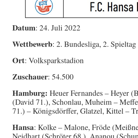
Datum
: 24. Juli 2022
Wettbewerb
: 2. Bundesliga, 2. Spieltag
Ort
: Volksparkstadion
Zuschauer
: 54.500
Hamburg:
Heuer Fernandes – Heyer (Bi
(David 71.), Schonlau, Muheim – Meffer
71.) – Königsdörffer, Glatzel, Kittel – 
Hansa
: Kolke – Malone, Fröde (Meißne
Neidhart (Schröter 68.), Ananou (Schum