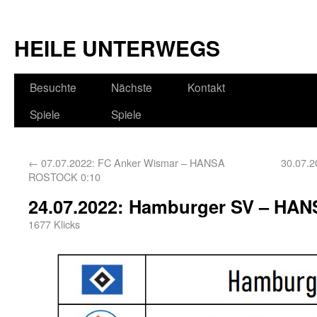
HEILE UNTERWEGS
Besuchte
Nächste
Kontakt
Spiele
Spiele
←
07.07.2022: FC Anker Wismar – HANSA
30.07.2
ROSTOCK 0:10
24.07.2022: Hamburger SV – HA
1677 Klicks