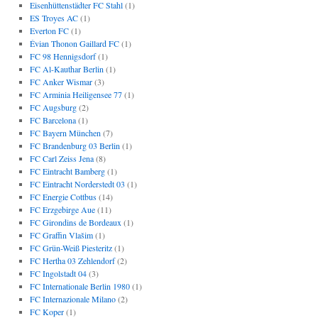
Eisenhüttenstädter FC Stahl
(1)
ES Troyes AC
(1)
Everton FC
(1)
Évian Thonon Gaillard FC
(1)
FC 98 Hennigsdorf
(1)
FC Al-Kauthar Berlin
(1)
FC Anker Wismar
(3)
FC Arminia Heiligensee 77
(1)
FC Augsburg
(2)
FC Barcelona
(1)
FC Bayern München
(7)
FC Brandenburg 03 Berlin
(1)
FC Carl Zeiss Jena
(8)
FC Eintracht Bamberg
(1)
FC Eintracht Norderstedt 03
(1)
FC Energie Cottbus
(14)
FC Erzgebirge Aue
(11)
FC Girondins de Bordeaux
(1)
FC Graffin Vlašim
(1)
FC Grün-Weiß Piesteritz
(1)
FC Hertha 03 Zehlendorf
(2)
FC Ingolstadt 04
(3)
FC Internationale Berlin 1980
(1)
FC Internazionale Milano
(2)
FC Koper
(1)