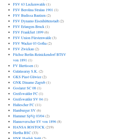
FSV 63 Luckenwalde
(1)
FSV Berolina Stralau 1901
(1)
FSV Budissa Bautzen
(2)
FSV Dynamo Eisenhüttenstadt
(2)
FSV Erlangen-Bruck
(1)
FSV Frankfurt 1899
(6)
FSV Union Fürstenwalde
(3)
FSV Wacker 03 Gotha
(2)
FSV Zwickau
(2)
Füchse Berlin-Reinickendorf BTSV
von 1891
(1)
FV Illertissen
(1)
Galatasaray S.K.
(2)
GKS Piast Gliwice
(2)
GNK Dinamo Zagreb
(1)
Goslarer SC 08
(1)
Greifswalder FC
(1)
Greifswalder SV 04
(1)
Hallescher FC
(11)
Hamburger SV
(6)
Hammer SpVg 03/04
(2)
Hannoverscher SV von 1896
(8)
HANSA ROSTOCK
(219)
Hertha BSC
(33)
HNK Hajduk Split
(2)