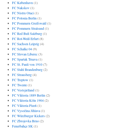
FC København
(1)
FC Nakskov
(1)
FC Nistru Otaci
(1)
FC Polonia Berlin
(1)
FC Pommern Greifswald
(1)
FC Pommern Stralsund
(1)
FC Red Bull Salzburg
(1)
FC Rot-Weiß Erfurt
(8)
FC Sachsen Leipzig
(4)
FC Schalke 04
(9)
FC Slovan Liberec
(3)
FC Spartak Trnava
(1)
FC St. Pauli von 1910
(7)
FC Stahl Brandenburg
(2)
FC Strausberg
(4)
FC Treptow
(1)
FC Twente
(1)
FC Vestsjælland
(1)
FC Viktoria 1889 Berlin
(2)
FC Viktoria Köln 1904
(2)
FC Viktoria Plzeň
(1)
FC Vysočina Jihlava
(1)
FC Würzburger Kickers
(2)
FC Zbrojovka Brno
(2)
Fenerbahçe SK
(1)