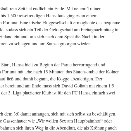
allfreie Zeit hat endlich ein Ende. Mit neuem Trainer,
bis 1.500 reisefreudigen Hansafans ging es an einem
n Fortuna. Eine irische Fluggesellschaft ermöglichte das bequeme
t, sodass sich ein Teil der Gefolgschaft am Freitagnachmittag in
inland einfand, um sich nach dem Spiel die Nacht in der
Ohren zu schlagen und am Samstagmorgen wieder
 Start, Hansa hielt zu Beginn der Partie hervorragend und
n Fortuna mit, ehe nach 15 Minuten das Starensemble der Kölner
Lauf ließ und damit begann, die Kogge abzufertigen. Der
der bereit und am Ende muss sich David Goliath mit einem 1:5
 der 3. Liga platzierter Klub ist für den FC Hansa einfach zwei
 dem 3:0 damit anfangen, sich mit sich selbst zu beschäftigen.
de Gassenhauer wie „Wir wollen Sex am Hauptbahnhof“ oder
bahnten sich ihren Weg in die Abendluft, die als Krönung auch