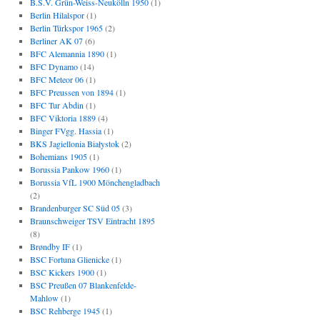
B.S.V. Grün-Weiss-Neukölln 1950
(1)
Berlin Hilalspor
(1)
Berlin Türkspor 1965
(2)
Berliner AK 07
(6)
BFC Alemannia 1890
(1)
BFC Dynamo
(14)
BFC Meteor 06
(1)
BFC Preussen von 1894
(1)
BFC Tur Abdin
(1)
BFC Viktoria 1889
(4)
Binger FVgg. Hassia
(1)
BKS Jagiellonia Białystok
(2)
Bohemians 1905
(1)
Borussia Pankow 1960
(1)
Borussia VfL 1900 Mönchengladbach
(2)
Brandenburger SC Süd 05
(3)
Braunschweiger TSV Eintracht 1895
(8)
Brøndby IF
(1)
BSC Fortuna Glienicke
(1)
BSC Kickers 1900
(1)
BSC Preußen 07 Blankenfelde-
Mahlow
(1)
BSC Rehberge 1945
(1)