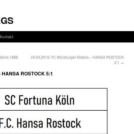
EGS
Kontakt
ktoria 1889
23.04.2016: FC Würzburger Kickers – HANSA ROSTOCK
2:1
→
n – HANSA ROSTOCK 5:1