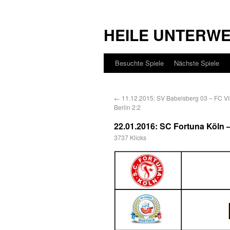
HEILE UNTERW
Besuchte Spiele
Nächste Spiele
←
11.12.2015: SV Babelsberg 03 – FC Vi
Berlin 2:2
22.01.2016: SC Fortuna Köl
3737 Klicks