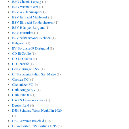
BSG Chemie Leipzig
(1)
BSG Wismut Gera
(1)
BSV Al-Dersimspor
(1)
BSV Eintracht Mahlsdorf
(1)
BSV Eintracht Sondershausen
(1)
BSV Hürriyet-Burgund
(1)
BSV Hürtürkel
(1)
BSV Schwarz-Weiß Rehden
(1)
Bulgarien
(1)
BV Borussia 09 Dortmund
(8)
CD El Cotillo
(1)
CD La Cuadra
(1)
CD Tenerife
(1)
Cercle Brugge KSV
(1)
CF Panadería Pulido San Mateo
(1)
Chelsea F.C.
(1)
Chemnitzer FC
(9)
Club Brugge KV
(1)
Club Italia 80
(1)
CWKS Legia Warszawa
(1)
Deutschland
(4)
DJK Schwarz-Weiss Neukölln 1920
(1)
DSC Arminia Bielefeld
(10)
Düsseldorfer TSV Fortuna 1895
(5)