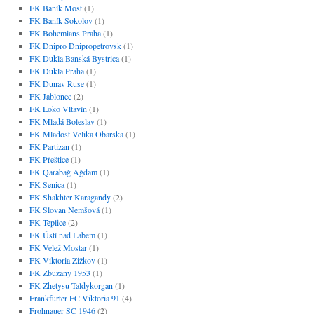
FK Baník Most
(1)
FK Baník Sokolov
(1)
FK Bohemians Praha
(1)
FK Dnipro Dnipropetrovsk
(1)
FK Dukla Banská Bystrica
(1)
FK Dukla Praha
(1)
FK Dunav Ruse
(1)
FK Jablonec
(2)
FK Loko Vltavín
(1)
FK Mladá Boleslav
(1)
FK Mladost Velika Obarska
(1)
FK Partizan
(1)
FK Přeštice
(1)
FK Qarabağ Ağdam
(1)
FK Senica
(1)
FK Shakhter Karagandy
(2)
FK Slovan Nemšová
(1)
FK Teplice
(2)
FK Ústí nad Labem
(1)
FK Velež Mostar
(1)
FK Viktoria Žižkov
(1)
FK Zbuzany 1953
(1)
FK Zhetysu Taldykorgan
(1)
Frankfurter FC Viktoria 91
(4)
Frohnauer SC 1946
(2)