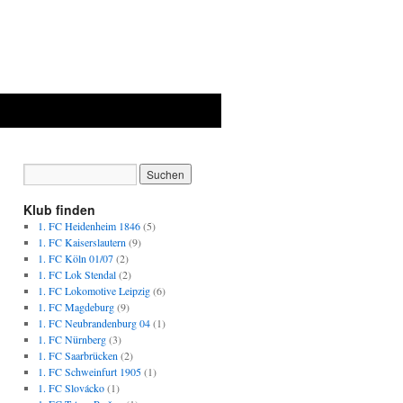
Klub finden
1. FC Heidenheim 1846
(5)
1. FC Kaiserslautern
(9)
1. FC Köln 01/07
(2)
1. FC Lok Stendal
(2)
1. FC Lokomotive Leipzig
(6)
1. FC Magdeburg
(9)
1. FC Neubrandenburg 04
(1)
1. FC Nürnberg
(3)
1. FC Saarbrücken
(2)
1. FC Schweinfurt 1905
(1)
1. FC Slovácko
(1)