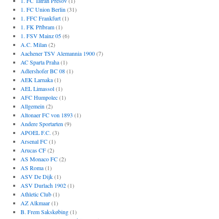
1. FC Tatran Prešov
(1)
1. FC Union Berlin
(31)
1. FFC Frankfurt
(1)
1. FK Příbram
(1)
1. FSV Mainz 05
(6)
A.C. Milan
(2)
Aachener TSV Alemannia 1900
(7)
AC Sparta Praha
(1)
Adlershofer BC 08
(1)
AEK Larnaka
(1)
AEL Limassol
(1)
AFC Humpolec
(1)
Allgemein
(2)
Altonaer FC von 1893
(1)
Andere Sportarten
(9)
APOEL F.C.
(3)
Arsenal FC
(1)
Arucas CF
(2)
AS Monaco FC
(2)
AS Roma
(1)
ASV De Dijk
(1)
ASV Durlach 1902
(1)
Athletic Club
(1)
AZ Alkmaar
(1)
B. Frem Sakskøbing
(1)