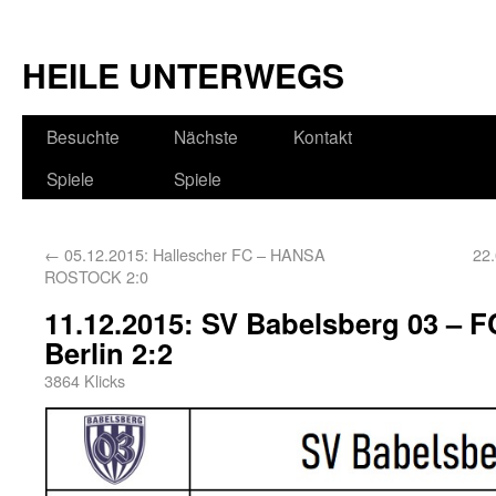
HEILE UNTERWEGS
Besuchte
Nächste
Kontakt
Spiele
Spiele
←
05.12.2015: Hallescher FC – HANSA
22
ROSTOCK 2:0
11.12.2015: SV Babelsberg 03 – F
Berlin 2:2
3864 Klicks