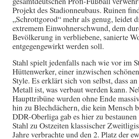
gesamtdeutschen Profi-Fußball verwehrt 
Projekt des Stadionneubaus. Ruinen fin
„Schrottgorod“ mehr als genug, leidet d
extremem Einwohnerschwund, dem durc
Bevölkerung in verbliebene, sanierte 
entgegengewirkt werden soll.
Stahl spielt jedenfalls nach wie vor im S
Hüttenwerker, einer inzwischen schön
Style. Es erklärt sich von selbst, dass a
Metall ist, was verbaut werden kann. N
Haupttribüne wurden ohne Ende massive
hin zu Blechdächern, die kein Mensch b
DDR-Oberliga gab es hier zu bestaunen
Stahl zu Ostzeiten klassischer Zweitligi
Jahre verbrachte und den 2. Platz der e