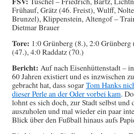
FSV:
Tuschel – Friedrich, Bartz, Lichtn
Frühauf, Grätz (46. Freist), Wulff, Nolt
Brunzel), Klippenstein, Altengof – Trai
Dietmar Brauer
Tore:
1:0 Grünberg (8.), 2:0 Grünberg 
(47.), 4:0 Raddatz (70.)
Bericht:
Auf nach Eisenhüttenstadt – in d
60 Jahren existiert und es inzwischen 
gebracht hat, dass sogar
Tom Hanks nich
dieser Perle an der Oder vorbei kam
. Do
lohnt es sich doch, zur Stadt selbst und
auszuholen und mal wieder ein paar inte
Blick über den Fußball hinaus aufs Papi