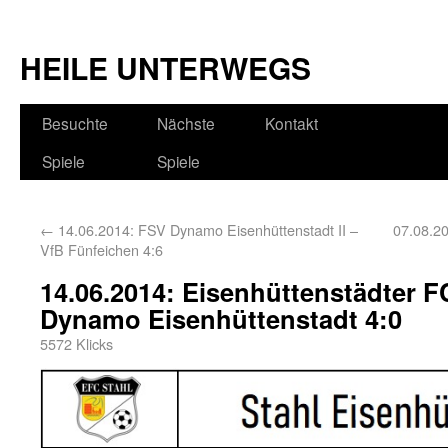
HEILE UNTERWEGS
Besuchte
Nächste
Kontakt
Spiele
Spiele
←
14.06.2014: FSV Dynamo Eisenhüttenstadt II –
07.08.20
VfB Fünfeichen 4:6
14.06.2014: Eisenhüttenstädter F
Dynamo Eisenhüttenstadt 4:0
5572 Klicks