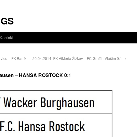
EGS
Kontakt
vice – FK Baník
20.04.2014: FK Viktoria Žižkov – FC Graffin Vlašim 0:1
→
ghausen – HANSA ROSTOCK 0:1