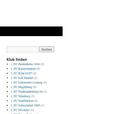
Klub finden
1. FC Heidenheim 1846
(5)
1. FC Kaiserslautern
(9)
1. FC Köln 01/07
(2)
1. FC Lok Stendal
(2)
1. FC Lokomotive Leipzig
(6)
1. FC Magdeburg
(9)
1. FC Neubrandenburg 04
(1)
1. FC Nürnberg
(3)
1. FC Saarbrücken
(2)
1. FC Schweinfurt 1905
(1)
1. FC Slovácko
(1)