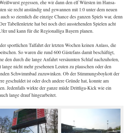
Weißwurst gegessen, ehe wir dann den elf Würsten im Hansa-
ten sie recht anständig und gewannen mit 1:0 unter dem neuen
 auch so ziemlich die einzige Chance des ganzen Spiels war, denn
er Tabellenletzte hat bei noch drei ausstehenden Spielen acht
Ufer und kann für die Regionalliga Bayern planen.
er sportlichen Talfahrt der letzten Wochen keinen Anlass, die
eitschen. So waren die rund 600 Gästefans damit beschäftigt,
ne den durch die lange Anfahrt versäumten Schlaf nachzuholen,
t lange nicht mehr gesehenen Leuten zu plauschen oder den
genden Schwimmbad zuzuwinken. Ob der Stimmungsboykott der
ere geschuldet ist oder doch andere Gründe hat, konnte am
en. Jedenfalls wirkte der ganze müde Drittliga-Kick wie ein
auch lange drauf hingearbeitet.