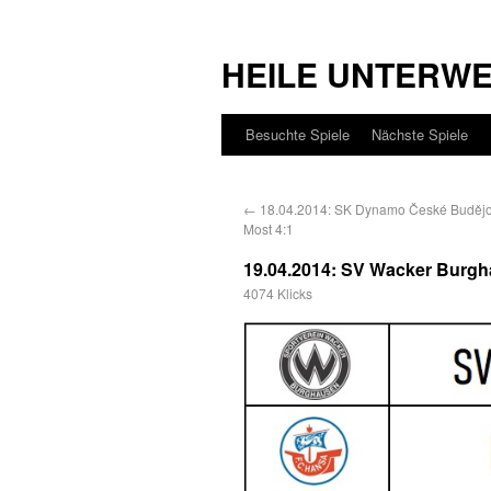
HEILE UNTERW
Besuchte Spiele
Nächste Spiele
←
18.04.2014: SK Dynamo České Budějo
Most 4:1
19.04.2014: SV Wacker Bur
4074 Klicks