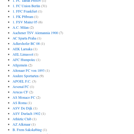
1. FC Tatran Prešov
(1)
1. FC Union Berlin
(31)
1. FFC Frankfurt
(1)
1. FK Příbram
(1)
1. FSV Mainz 05
(6)
A.C. Milan
(2)
Aachener TSV Alemannia 1900
(7)
AC Sparta Praha
(1)
Adlershofer BC 08
(1)
AEK Larnaka
(1)
AEL Limassol
(1)
AFC Humpolec
(1)
Allgemein
(2)
Altonaer FC von 1893
(1)
Andere Sportarten
(9)
APOEL F.C.
(3)
Arsenal FC
(1)
Arucas CF
(2)
AS Monaco FC
(2)
AS Roma
(1)
ASV De Dijk
(1)
ASV Durlach 1902
(1)
Athletic Club
(1)
AZ Alkmaar
(1)
B. Frem Sakskøbing
(1)