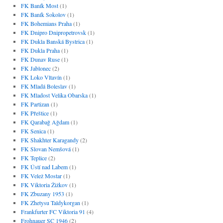
FK Baník Most
(1)
FK Baník Sokolov
(1)
FK Bohemians Praha
(1)
FK Dnipro Dnipropetrovsk
(1)
FK Dukla Banská Bystrica
(1)
FK Dukla Praha
(1)
FK Dunav Ruse
(1)
FK Jablonec
(2)
FK Loko Vltavín
(1)
FK Mladá Boleslav
(1)
FK Mladost Velika Obarska
(1)
FK Partizan
(1)
FK Přeštice
(1)
FK Qarabağ Ağdam
(1)
FK Senica
(1)
FK Shakhter Karagandy
(2)
FK Slovan Nemšová
(1)
FK Teplice
(2)
FK Ústí nad Labem
(1)
FK Velež Mostar
(1)
FK Viktoria Žižkov
(1)
FK Zbuzany 1953
(1)
FK Zhetysu Taldykorgan
(1)
Frankfurter FC Viktoria 91
(4)
Frohnauer SC 1946
(2)