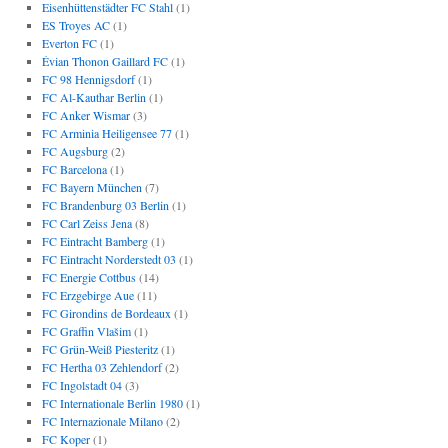
Eisenhüttenstädter FC Stahl
(1)
ES Troyes AC
(1)
Everton FC
(1)
Évian Thonon Gaillard FC
(1)
FC 98 Hennigsdorf
(1)
FC Al-Kauthar Berlin
(1)
FC Anker Wismar
(3)
FC Arminia Heiligensee 77
(1)
FC Augsburg
(2)
FC Barcelona
(1)
FC Bayern München
(7)
FC Brandenburg 03 Berlin
(1)
FC Carl Zeiss Jena
(8)
FC Eintracht Bamberg
(1)
FC Eintracht Norderstedt 03
(1)
FC Energie Cottbus
(14)
FC Erzgebirge Aue
(11)
FC Girondins de Bordeaux
(1)
FC Graffin Vlašim
(1)
FC Grün-Weiß Piesteritz
(1)
FC Hertha 03 Zehlendorf
(2)
FC Ingolstadt 04
(3)
FC Internationale Berlin 1980
(1)
FC Internazionale Milano
(2)
FC Koper
(1)