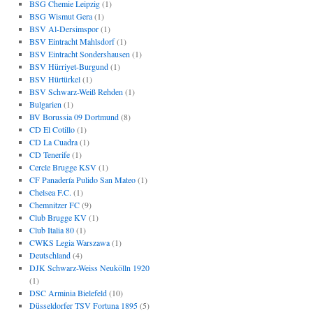
BSG Chemie Leipzig
(1)
BSG Wismut Gera
(1)
BSV Al-Dersimspor
(1)
BSV Eintracht Mahlsdorf
(1)
BSV Eintracht Sondershausen
(1)
BSV Hürriyet-Burgund
(1)
BSV Hürtürkel
(1)
BSV Schwarz-Weiß Rehden
(1)
Bulgarien
(1)
BV Borussia 09 Dortmund
(8)
CD El Cotillo
(1)
CD La Cuadra
(1)
CD Tenerife
(1)
Cercle Brugge KSV
(1)
CF Panadería Pulido San Mateo
(1)
Chelsea F.C.
(1)
Chemnitzer FC
(9)
Club Brugge KV
(1)
Club Italia 80
(1)
CWKS Legia Warszawa
(1)
Deutschland
(4)
DJK Schwarz-Weiss Neukölln 1920
(1)
DSC Arminia Bielefeld
(10)
Düsseldorfer TSV Fortuna 1895
(5)