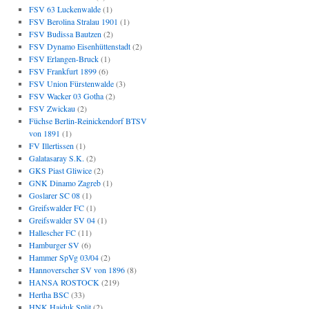
FSV 63 Luckenwalde
(1)
FSV Berolina Stralau 1901
(1)
FSV Budissa Bautzen
(2)
FSV Dynamo Eisenhüttenstadt
(2)
FSV Erlangen-Bruck
(1)
FSV Frankfurt 1899
(6)
FSV Union Fürstenwalde
(3)
FSV Wacker 03 Gotha
(2)
FSV Zwickau
(2)
Füchse Berlin-Reinickendorf BTSV
von 1891
(1)
FV Illertissen
(1)
Galatasaray S.K.
(2)
GKS Piast Gliwice
(2)
GNK Dinamo Zagreb
(1)
Goslarer SC 08
(1)
Greifswalder FC
(1)
Greifswalder SV 04
(1)
Hallescher FC
(11)
Hamburger SV
(6)
Hammer SpVg 03/04
(2)
Hannoverscher SV von 1896
(8)
HANSA ROSTOCK
(219)
Hertha BSC
(33)
HNK Hajduk Split
(2)