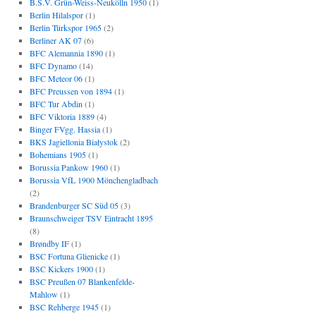
B.S.V. Grün-Weiss-Neukölln 1950
(1)
Berlin Hilalspor
(1)
Berlin Türkspor 1965
(2)
Berliner AK 07
(6)
BFC Alemannia 1890
(1)
BFC Dynamo
(14)
BFC Meteor 06
(1)
BFC Preussen von 1894
(1)
BFC Tur Abdin
(1)
BFC Viktoria 1889
(4)
Binger FVgg. Hassia
(1)
BKS Jagiellonia Białystok
(2)
Bohemians 1905
(1)
Borussia Pankow 1960
(1)
Borussia VfL 1900 Mönchengladbach
(2)
Brandenburger SC Süd 05
(3)
Braunschweiger TSV Eintracht 1895
(8)
Brøndby IF
(1)
BSC Fortuna Glienicke
(1)
BSC Kickers 1900
(1)
BSC Preußen 07 Blankenfelde-
Mahlow
(1)
BSC Rehberge 1945
(1)