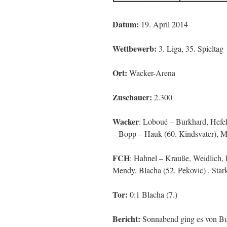
Datum:
19. April 2014
Wettbewerb:
3. Liga, 35. Spieltag
Ort:
Wacker-Arena
Zuschauer:
2.300
Wacker
: Loboué – Burkhard, Hefele
– Bopp – Hauk (60. Kindsvater), M
FCH
: Hahnel – Krauße, Weidlich,
Mendy, Blacha (52. Pekovic) , Stark
Tor:
0:1 Blacha (7.)
Bericht:
Sonnabend ging es von Bud