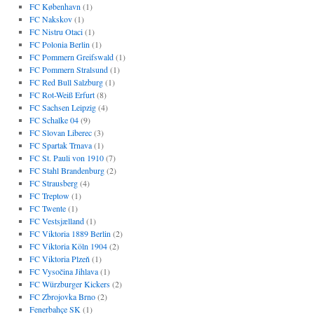
FC København
(1)
FC Nakskov
(1)
FC Nistru Otaci
(1)
FC Polonia Berlin
(1)
FC Pommern Greifswald
(1)
FC Pommern Stralsund
(1)
FC Red Bull Salzburg
(1)
FC Rot-Weiß Erfurt
(8)
FC Sachsen Leipzig
(4)
FC Schalke 04
(9)
FC Slovan Liberec
(3)
FC Spartak Trnava
(1)
FC St. Pauli von 1910
(7)
FC Stahl Brandenburg
(2)
FC Strausberg
(4)
FC Treptow
(1)
FC Twente
(1)
FC Vestsjælland
(1)
FC Viktoria 1889 Berlin
(2)
FC Viktoria Köln 1904
(2)
FC Viktoria Plzeň
(1)
FC Vysočina Jihlava
(1)
FC Würzburger Kickers
(2)
FC Zbrojovka Brno
(2)
Fenerbahçe SK
(1)