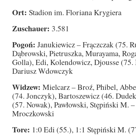
Ort:
Stadion im. Floriana Krygiera
Zuschauer:
3.581
Pogoń:
Janukiewicz – Frączczak (75. R
Dąbrowski, Pietruszka, Murayama, Roga
Golla), Edi, Kolendowicz, Djousse (75
Dariusz Wdowczyk
Widzew:
Mielcarz – Broź, Phibel, Abb
(74. Jonczyk), Bartoszewicz (46. Dudek
(57. Nowak), Pawłowski, Stępiński M. –
Mroczkowski
Tore:
1:0 Edi (55.), 1:1 Stępiński M. (7