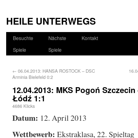
HEILE UNTERWEGS
Besuchte
Nächste
Kontakt
Spiele
Spiele
←
06.04.2013: HANSA ROSTOCK – DSC
16.0
Arminia Bielefeld 0:2
12.04.2013: MKS Pogoń Szczecin
Łódź 1:1
4686 Klicks
Datum:
12. April 2013
Wettbewerb:
Ekstraklasa, 22. Spieltag