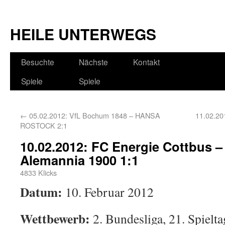
HEILE UNTERWEGS
Besuchte
Nächste
Kontakt
Spiele
Spiele
←
05.02.2012: VfL Bochum 1848 – HANSA
11.02.20
ROSTOCK 2:1
10.02.2012: FC Energie Cottbus 
Alemannia 1900 1:1
4833 Klicks
Datum:
10. Februar 2012
Wettbewerb:
2. Bundesliga, 21. Spielta