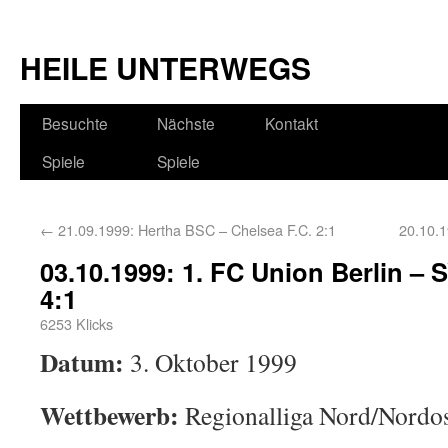
HEILE UNTERWEGS
Besuchte
Nächste
Kontakt
Spiele
Spiele
←
21.09.1999: Hertha BSC – Chelsea F.C. 2:1
20.10.1
03.10.1999: 1. FC Union Berlin – 
4:1
6253 Klicks
Datum:
3. Oktober 1999
Wettbewerb:
Regionalliga Nord/Nordost