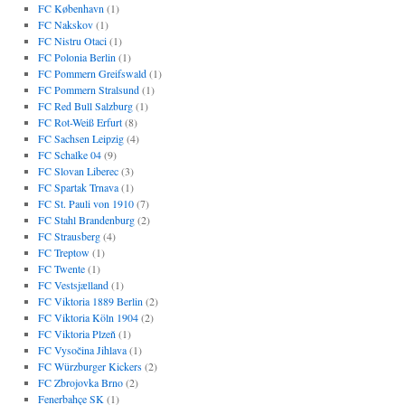
FC København
(1)
FC Nakskov
(1)
FC Nistru Otaci
(1)
FC Polonia Berlin
(1)
FC Pommern Greifswald
(1)
FC Pommern Stralsund
(1)
FC Red Bull Salzburg
(1)
FC Rot-Weiß Erfurt
(8)
FC Sachsen Leipzig
(4)
FC Schalke 04
(9)
FC Slovan Liberec
(3)
FC Spartak Trnava
(1)
FC St. Pauli von 1910
(7)
FC Stahl Brandenburg
(2)
FC Strausberg
(4)
FC Treptow
(1)
FC Twente
(1)
FC Vestsjælland
(1)
FC Viktoria 1889 Berlin
(2)
FC Viktoria Köln 1904
(2)
FC Viktoria Plzeň
(1)
FC Vysočina Jihlava
(1)
FC Würzburger Kickers
(2)
FC Zbrojovka Brno
(2)
Fenerbahçe SK
(1)