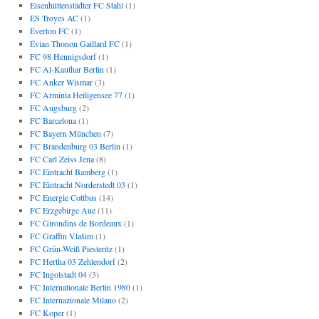
Eisenhüttenstädter FC Stahl
(1)
ES Troyes AC
(1)
Everton FC
(1)
Évian Thonon Gaillard FC
(1)
FC 98 Hennigsdorf
(1)
FC Al-Kauthar Berlin
(1)
FC Anker Wismar
(3)
FC Arminia Heiligensee 77
(1)
FC Augsburg
(2)
FC Barcelona
(1)
FC Bayern München
(7)
FC Brandenburg 03 Berlin
(1)
FC Carl Zeiss Jena
(8)
FC Eintracht Bamberg
(1)
FC Eintracht Norderstedt 03
(1)
FC Energie Cottbus
(14)
FC Erzgebirge Aue
(11)
FC Girondins de Bordeaux
(1)
FC Graffin Vlašim
(1)
FC Grün-Weiß Piesteritz
(1)
FC Hertha 03 Zehlendorf
(2)
FC Ingolstadt 04
(3)
FC Internationale Berlin 1980
(1)
FC Internazionale Milano
(2)
FC Koper
(1)