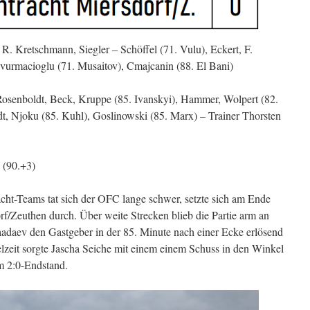
. Kretschmann, Siegler – Schöffel (71. Vulu), Eckert, F.
vurmacioglu (71. Musaitov), Cmajcanin (88. El Bani)
senboldt, Beck, Kruppe (85. Ivanskyi), Hammer, Wolpert (82.
dt, Njoku (85. Kuhl), Goslinowski (85. Marx) – Trainer Thorsten
 (90.+3)
acht-Teams tat sich der OFC lange schwer, setzte sich am Ende
rf/Zeuthen durch. Über weite Strecken blieb die Partie arm an
aev den Gastgeber in der 85. Minute nach einer Ecke erlösend
elzeit sorgte Jascha Seiche mit einem einem Schuss in den Winkel
m 2:0-Endstand.