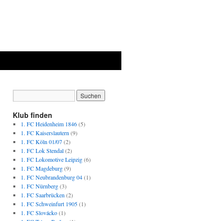
Klub finden
1. FC Heidenheim 1846
(5)
1. FC Kaiserslautern
(9)
1. FC Köln 01/07
(2)
1. FC Lok Stendal
(2)
1. FC Lokomotive Leipzig
(6)
1. FC Magdeburg
(9)
1. FC Neubrandenburg 04
(1)
1. FC Nürnberg
(3)
1. FC Saarbrücken
(2)
1. FC Schweinfurt 1905
(1)
1. FC Slovácko
(1)