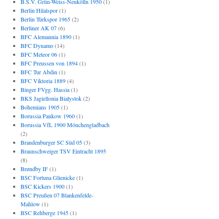
B.S.V. Grün-Weiss-Neukölln 1950
(1)
Berlin Hilalspor
(1)
Berlin Türkspor 1965
(2)
Berliner AK 07
(6)
BFC Alemannia 1890
(1)
BFC Dynamo
(14)
BFC Meteor 06
(1)
BFC Preussen von 1894
(1)
BFC Tur Abdin
(1)
BFC Viktoria 1889
(4)
Binger FVgg. Hassia
(1)
BKS Jagiellonia Białystok
(2)
Bohemians 1905
(1)
Borussia Pankow 1960
(1)
Borussia VfL 1900 Mönchengladbach
(2)
Brandenburger SC Süd 05
(3)
Braunschweiger TSV Eintracht 1895
(8)
Brøndby IF
(1)
BSC Fortuna Glienicke
(1)
BSC Kickers 1900
(1)
BSC Preußen 07 Blankenfelde-
Mahlow
(1)
BSC Rehberge 1945
(1)