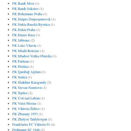
FK Baník Most
(1)
FK Baník Sokolov
(1)
FK Bohemians Praha
(1)
FK Dnipro Dnipropetrovsk
(1)
FK Dukla Banská Bystrica
(1)
FK Dukla Praha
(1)
FK Dunav Ruse
(1)
FK Jablonec
(2)
FK Loko Vltavín
(1)
FK Mladá Boleslav
(1)
FK Mladost Velika Obarska
(1)
FK Partizan
(1)
FK Přeštice
(1)
FK Qarabağ Ağdam
(1)
FK Senica
(1)
FK Shakhter Karagandy
(2)
FK Slovan Nemšová
(1)
FK Teplice
(2)
FK Ústí nad Labem
(1)
FK Velež Mostar
(1)
FK Viktoria Žižkov
(1)
FK Zbuzany 1953
(1)
FK Zhetysu Taldykorgan
(1)
Frankfurter FC Viktoria 91
(4)
Frohnauer SC 1946
(2)