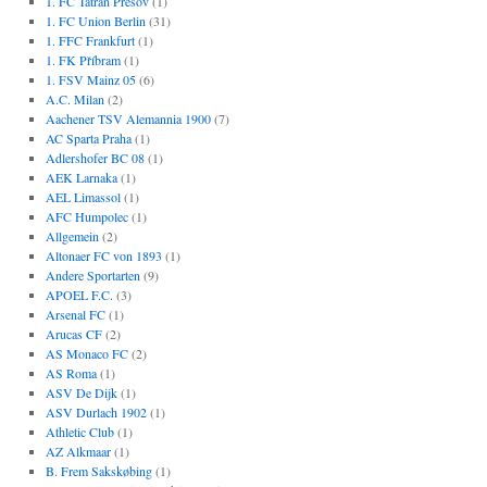
1. FC Tatran Prešov
(1)
1. FC Union Berlin
(31)
1. FFC Frankfurt
(1)
1. FK Příbram
(1)
1. FSV Mainz 05
(6)
A.C. Milan
(2)
Aachener TSV Alemannia 1900
(7)
AC Sparta Praha
(1)
Adlershofer BC 08
(1)
AEK Larnaka
(1)
AEL Limassol
(1)
AFC Humpolec
(1)
Allgemein
(2)
Altonaer FC von 1893
(1)
Andere Sportarten
(9)
APOEL F.C.
(3)
Arsenal FC
(1)
Arucas CF
(2)
AS Monaco FC
(2)
AS Roma
(1)
ASV De Dijk
(1)
ASV Durlach 1902
(1)
Athletic Club
(1)
AZ Alkmaar
(1)
B. Frem Sakskøbing
(1)