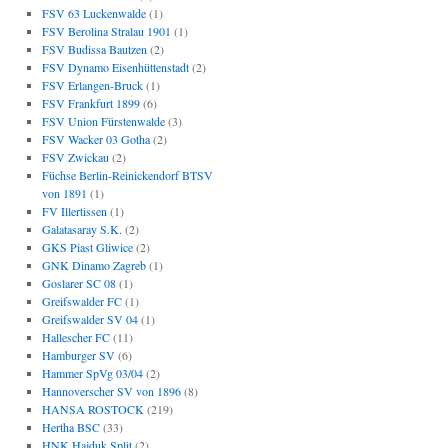
FSV 63 Luckenwalde
(1)
FSV Berolina Stralau 1901
(1)
FSV Budissa Bautzen
(2)
FSV Dynamo Eisenhüttenstadt
(2)
FSV Erlangen-Bruck
(1)
FSV Frankfurt 1899
(6)
FSV Union Fürstenwalde
(3)
FSV Wacker 03 Gotha
(2)
FSV Zwickau
(2)
Füchse Berlin-Reinickendorf BTSV
von 1891
(1)
FV Illertissen
(1)
Galatasaray S.K.
(2)
GKS Piast Gliwice
(2)
GNK Dinamo Zagreb
(1)
Goslarer SC 08
(1)
Greifswalder FC
(1)
Greifswalder SV 04
(1)
Hallescher FC
(11)
Hamburger SV
(6)
Hammer SpVg 03/04
(2)
Hannoverscher SV von 1896
(8)
HANSA ROSTOCK
(219)
Hertha BSC
(33)
HNK Hajduk Split
(2)