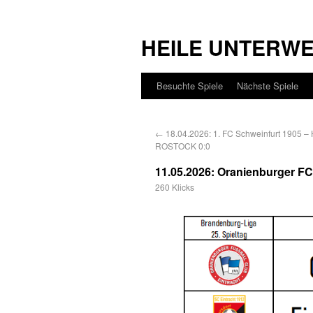
HEILE UNTERW
Besuchte Spiele
Nächste Spiele
←
18.04.2026: 1. FC Schweinfurt 1905 
ROSTOCK 0:0
11.05.2026: Oranienburger FC 
260 Klicks