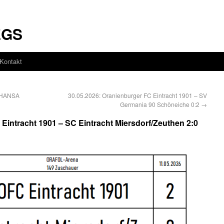
EGS
Kontakt
– HANSA
30.05.2026: Oranienburger FC Eintracht 1901 – SV
Germania 90 Schöneiche 0:2
→
Eintracht 1901 – SC Eintracht Miersdorf/Zeuthen 2:0