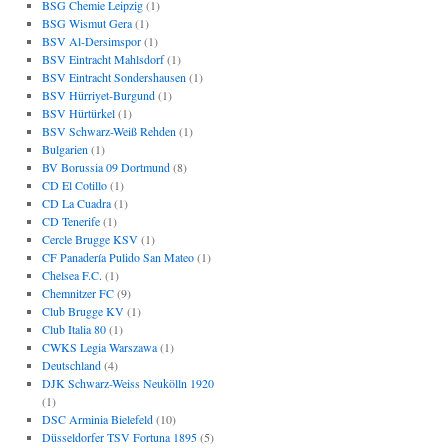
BSG Chemie Leipzig
(1)
BSG Wismut Gera
(1)
BSV Al-Dersimspor
(1)
BSV Eintracht Mahlsdorf
(1)
BSV Eintracht Sondershausen
(1)
BSV Hürriyet-Burgund
(1)
BSV Hürtürkel
(1)
BSV Schwarz-Weiß Rehden
(1)
Bulgarien
(1)
BV Borussia 09 Dortmund
(8)
CD El Cotillo
(1)
CD La Cuadra
(1)
CD Tenerife
(1)
Cercle Brugge KSV
(1)
CF Panadería Pulido San Mateo
(1)
Chelsea F.C.
(1)
Chemnitzer FC
(9)
Club Brugge KV
(1)
Club Italia 80
(1)
CWKS Legia Warszawa
(1)
Deutschland
(4)
DJK Schwarz-Weiss Neukölln 1920
(1)
DSC Arminia Bielefeld
(10)
Düsseldorfer TSV Fortuna 1895
(5)