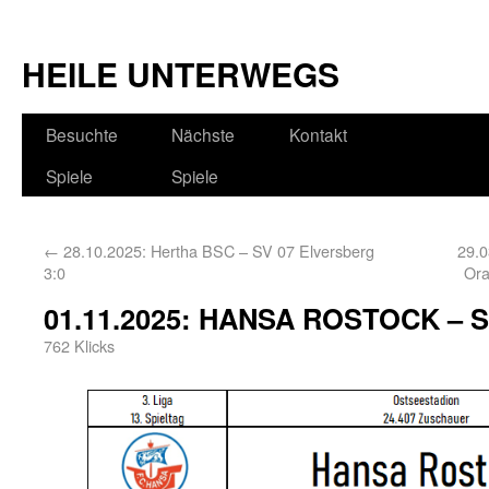
HEILE UNTERWEGS
Besuchte
Nächste
Kontakt
Spiele
Spiele
←
28.10.2025: Hertha BSC – SV 07 Elversberg
29.0
3:0
Ora
01.11.2025: HANSA ROSTOCK – SC
762 Klicks