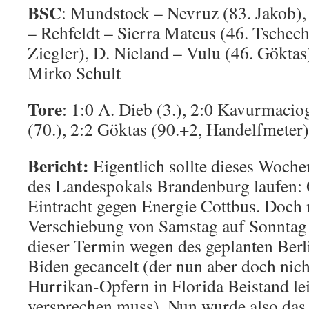
BSC
: Mundstock – Nevruz (83. Jakob), 
– Rehfeldt – Sierra Mateus (46. Tschec
Ziegler), D. Nieland – Vulu (46. Göktas
Mirko Schult
Tore
: 1:0 A. Dieb (3.), 2:0 Kavurmaciog
(70.), 2:2 Göktas (90.+2, Handelfmeter)
Bericht:
Eigentlich sollte dieses Woche
des Landespokals Brandenburg laufen:
Eintracht gegen Energie Cottbus. Doch 
Verschiebung von Samstag auf Sonntag
dieser Termin wegen des geplanten Ber
Biden gecancelt (der nun aber doch nich
Hurrikan-Opfern in Florida Beistand le
versprechen muss). Nun wurde also das