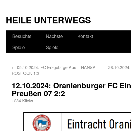
HEILE UNTERWEGS
Besuchte
Nächste
Kontakt
Spiele
Spiele
←
05.10.2024: FC Erzgebirge Aue – HANSA
26.10.2024
ROSTOCK 1:2
12.10.2024: Oranienburger FC Ei
Preußen 07 2:2
1284 Klicks