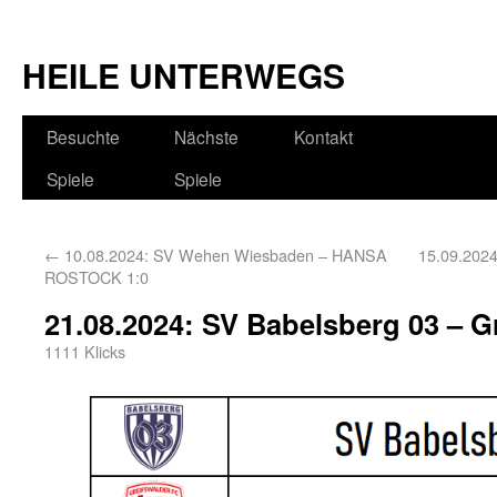
HEILE UNTERWEGS
Besuchte
Nächste
Kontakt
Spiele
Spiele
←
10.08.2024: SV Wehen Wiesbaden – HANSA
15.09.202
ROSTOCK 1:0
21.08.2024: SV Babelsberg 03 – G
1111 Klicks