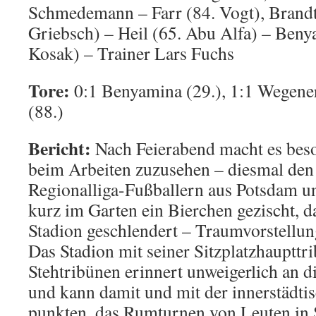
Schmedemann – Farr (84. Vogt), Brandt
Griebsch) – Heil (65. Abu Alfa) – Ben
Kosak) – Trainer Lars Fuchs
Tore:
0:1 Benyamina (29.), 1:1 Wegener
(88.)
Bericht:
Nach Feierabend macht es bes
beim Arbeiten zuzusehen – diesmal den
Regionalliga-Fußballern aus Potsdam u
kurz im Garten ein Bierchen gezischt, 
Stadion geschlendert – Traumvorstellun
Das Stadion mit seiner Sitzplatzhaupttr
Stehtribünen erinnert unweigerlich an di
und kann damit und mit der innerstädti
punkten, das Rumturnen von Leuten in 