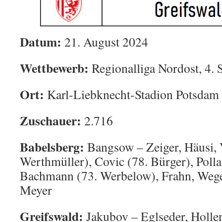
Datum:
21. August 2024
Wettbewerb:
Regionalliga Nordost, 4. 
Ort:
Karl-Liebknecht-Stadion Potsdam
Zuschauer:
2.716
Babelsberg:
Bangsow – Zeiger, Häusi, V
Werthmüller), Covic (78. Bürger), Poll
Bachmann (73. Werbelow), Frahn, Wege
Meyer
Greifswald:
Jakubov – Eglseder, Hollen