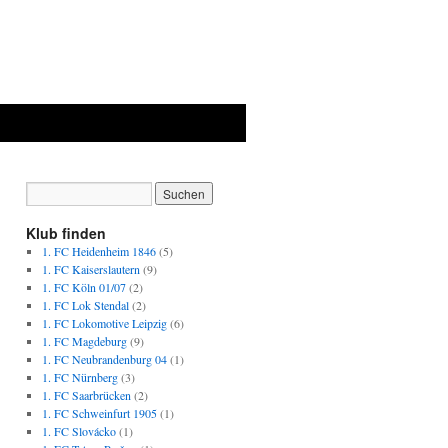
Klub finden
1. FC Heidenheim 1846
(5)
1. FC Kaiserslautern
(9)
1. FC Köln 01/07
(2)
1. FC Lok Stendal
(2)
1. FC Lokomotive Leipzig
(6)
1. FC Magdeburg
(9)
1. FC Neubrandenburg 04
(1)
1. FC Nürnberg
(3)
1. FC Saarbrücken
(2)
1. FC Schweinfurt 1905
(1)
1. FC Slovácko
(1)