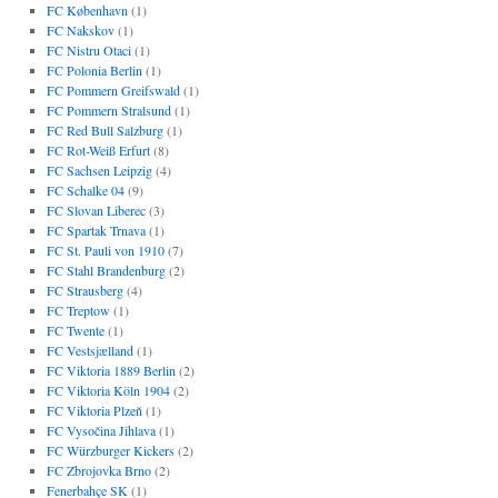
FC København
(1)
FC Nakskov
(1)
FC Nistru Otaci
(1)
FC Polonia Berlin
(1)
FC Pommern Greifswald
(1)
FC Pommern Stralsund
(1)
FC Red Bull Salzburg
(1)
FC Rot-Weiß Erfurt
(8)
FC Sachsen Leipzig
(4)
FC Schalke 04
(9)
FC Slovan Liberec
(3)
FC Spartak Trnava
(1)
FC St. Pauli von 1910
(7)
FC Stahl Brandenburg
(2)
FC Strausberg
(4)
FC Treptow
(1)
FC Twente
(1)
FC Vestsjælland
(1)
FC Viktoria 1889 Berlin
(2)
FC Viktoria Köln 1904
(2)
FC Viktoria Plzeň
(1)
FC Vysočina Jihlava
(1)
FC Würzburger Kickers
(2)
FC Zbrojovka Brno
(2)
Fenerbahçe SK
(1)