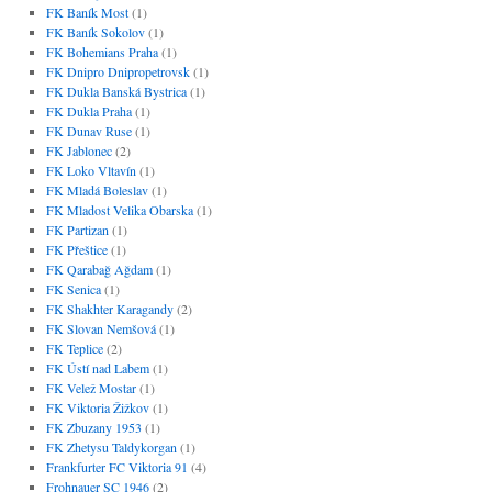
FK Baník Most
(1)
FK Baník Sokolov
(1)
FK Bohemians Praha
(1)
FK Dnipro Dnipropetrovsk
(1)
FK Dukla Banská Bystrica
(1)
FK Dukla Praha
(1)
FK Dunav Ruse
(1)
FK Jablonec
(2)
FK Loko Vltavín
(1)
FK Mladá Boleslav
(1)
FK Mladost Velika Obarska
(1)
FK Partizan
(1)
FK Přeštice
(1)
FK Qarabağ Ağdam
(1)
FK Senica
(1)
FK Shakhter Karagandy
(2)
FK Slovan Nemšová
(1)
FK Teplice
(2)
FK Ústí nad Labem
(1)
FK Velež Mostar
(1)
FK Viktoria Žižkov
(1)
FK Zbuzany 1953
(1)
FK Zhetysu Taldykorgan
(1)
Frankfurter FC Viktoria 91
(4)
Frohnauer SC 1946
(2)