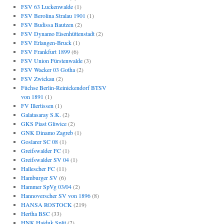
FSV 63 Luckenwalde
(1)
FSV Berolina Stralau 1901
(1)
FSV Budissa Bautzen
(2)
FSV Dynamo Eisenhüttenstadt
(2)
FSV Erlangen-Bruck
(1)
FSV Frankfurt 1899
(6)
FSV Union Fürstenwalde
(3)
FSV Wacker 03 Gotha
(2)
FSV Zwickau
(2)
Füchse Berlin-Reinickendorf BTSV
von 1891
(1)
FV Illertissen
(1)
Galatasaray S.K.
(2)
GKS Piast Gliwice
(2)
GNK Dinamo Zagreb
(1)
Goslarer SC 08
(1)
Greifswalder FC
(1)
Greifswalder SV 04
(1)
Hallescher FC
(11)
Hamburger SV
(6)
Hammer SpVg 03/04
(2)
Hannoverscher SV von 1896
(8)
HANSA ROSTOCK
(219)
Hertha BSC
(33)
HNK Hajduk Split
(2)