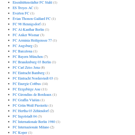
Eisenhüttenstädter FC Stahl
(1)
ES Troyes AC
(1)
Everton FC
(1)
Évian Thonon Gaillard FC
(1)
FC 98 Hennigsdorf
(1)
FC Al-Kauthar Berlin
(1)
FC Anker Wismar
(3)
FC Arminia Heiligensee 77
(1)
FC Augsburg
(2)
FC Barcelona
(1)
FC Bayern München
(7)
FC Brandenburg 03 Berlin
(1)
FC Carl Zeiss Jena
(8)
FC Eintracht Bamberg
(1)
FC Eintracht Norderstedt 03
(1)
FC Energie Cottbus
(14)
FC Erzgebirge Aue
(11)
FC Girondins de Bordeaux
(1)
FC Graffin Vlašim
(1)
FC Grün-Weiß Piesteritz
(1)
FC Hertha 03 Zehlendorf
(2)
FC Ingolstadt 04
(3)
FC Internationale Berlin 1980
(1)
FC Internazionale Milano
(2)
FC Koper
(1)