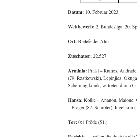
Datum:
10. Februar 2023
Wettbewerb:
2. Bundesliga, 20. Sp
Ort:
Bielefelder Alm
Zuschauer:
22.527
Arminia:
Fraisl – Ramos, Andrade,
(79. Rzatkowski), Lepinjica, Okuga
Scherning krank, vertreten durch C
Hansa:
Kolke – Ananou, Malone, va
– Pröger (87. Schröter), Ingelsson 
Tor:
0:1 Fröde (51.)
Bericht:
„…sollen die doch in alle