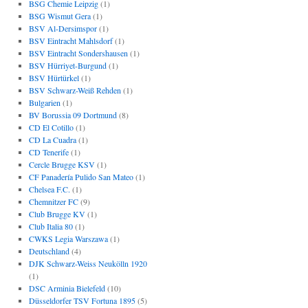
BSG Chemie Leipzig
(1)
BSG Wismut Gera
(1)
BSV Al-Dersimspor
(1)
BSV Eintracht Mahlsdorf
(1)
BSV Eintracht Sondershausen
(1)
BSV Hürriyet-Burgund
(1)
BSV Hürtürkel
(1)
BSV Schwarz-Weiß Rehden
(1)
Bulgarien
(1)
BV Borussia 09 Dortmund
(8)
CD El Cotillo
(1)
CD La Cuadra
(1)
CD Tenerife
(1)
Cercle Brugge KSV
(1)
CF Panadería Pulido San Mateo
(1)
Chelsea F.C.
(1)
Chemnitzer FC
(9)
Club Brugge KV
(1)
Club Italia 80
(1)
CWKS Legia Warszawa
(1)
Deutschland
(4)
DJK Schwarz-Weiss Neukölln 1920
(1)
DSC Arminia Bielefeld
(10)
Düsseldorfer TSV Fortuna 1895
(5)