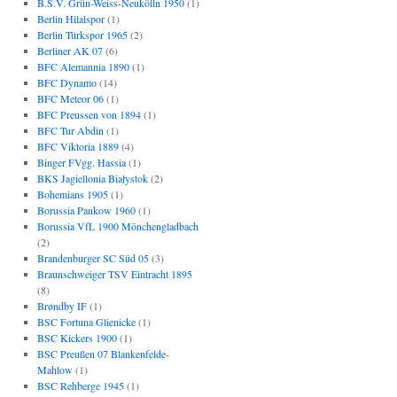
B.S.V. Grün-Weiss-Neukölln 1950
(1)
Berlin Hilalspor
(1)
Berlin Türkspor 1965
(2)
Berliner AK 07
(6)
BFC Alemannia 1890
(1)
BFC Dynamo
(14)
BFC Meteor 06
(1)
BFC Preussen von 1894
(1)
BFC Tur Abdin
(1)
BFC Viktoria 1889
(4)
Binger FVgg. Hassia
(1)
BKS Jagiellonia Białystok
(2)
Bohemians 1905
(1)
Borussia Pankow 1960
(1)
Borussia VfL 1900 Mönchengladbach
(2)
Brandenburger SC Süd 05
(3)
Braunschweiger TSV Eintracht 1895
(8)
Brøndby IF
(1)
BSC Fortuna Glienicke
(1)
BSC Kickers 1900
(1)
BSC Preußen 07 Blankenfelde-
Mahlow
(1)
BSC Rehberge 1945
(1)