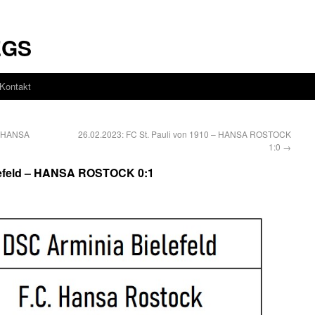
EGS
Kontakt
– HANSA
26.02.2023: FC St. Pauli von 1910 – HANSA ROSTOCK
1:0
→
elefeld – HANSA ROSTOCK 0:1