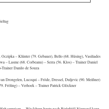
ieltag
 Oczipka – Klünter (79. Gebauer), Bello (68. Hüsing), Vasiliades
wa – Lasme (68. Corbeanu) – Serra (56. Klos) – Trainer Daniel
o-Trainer Danilo de Souza
n Drongelen, Lucoqui – Fröde, Dressel, Duljevic (90. Meißner)
(79. Fröling) – Verhoek – Trainer Patrick Glöckner
 Welt verreisen… Wir fahren heute nach Bielefeld! Niemand kann