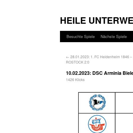
HEILE UNTERW
Besuchte Spiele
Nächste Spiele
←
28.01.2023: 1. FC Heidenheim 1846 
ROSTOCK 2:0
10.02.2023: DSC Arminia Bi
1426 Klicks