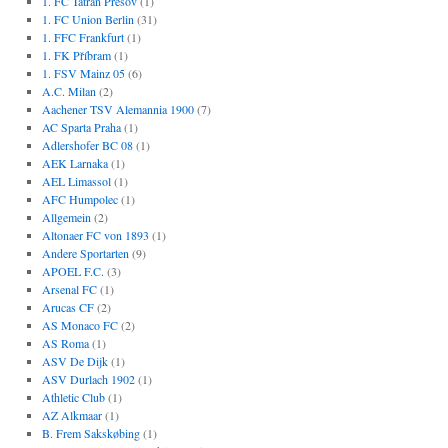
1. FC Tatran Prešov
(1)
1. FC Union Berlin
(31)
1. FFC Frankfurt
(1)
1. FK Příbram
(1)
1. FSV Mainz 05
(6)
A.C. Milan
(2)
Aachener TSV Alemannia 1900
(7)
AC Sparta Praha
(1)
Adlershofer BC 08
(1)
AEK Larnaka
(1)
AEL Limassol
(1)
AFC Humpolec
(1)
Allgemein
(2)
Altonaer FC von 1893
(1)
Andere Sportarten
(9)
APOEL F.C.
(3)
Arsenal FC
(1)
Arucas CF
(2)
AS Monaco FC
(2)
AS Roma
(1)
ASV De Dijk
(1)
ASV Durlach 1902
(1)
Athletic Club
(1)
AZ Alkmaar
(1)
B. Frem Sakskøbing
(1)