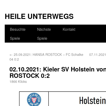
HEILE UNTERWEGS
Besuchte
Nächste
Kontakt
Spiele
Spiele
←
25.09.2021: HANSA ROSTOCK – FC Schalke
07.11.2021
04 0:2
02.10.2021: Kieler SV Holstein v
ROSTOCK 0:2
1866 Klicks