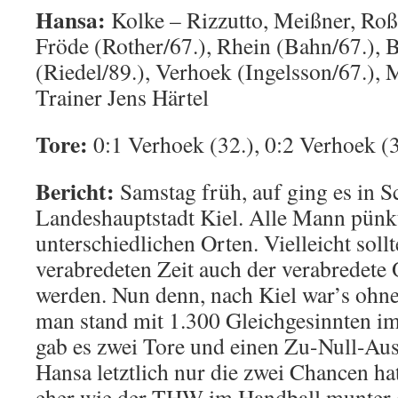
Hansa:
Kolke – Rizzutto, Meißner, Roß
Fröde (Rother/67.), Rhein (Bahn/67.), 
(Riedel/89.), Verhoek (Ingelsson/67.), 
Trainer Jens Härtel
Tore:
0:1 Verhoek (32.), 0:2 Verhoek (3
Bericht:
Samstag früh, auf ging es in S
Landeshauptstadt Kiel. Alle Mann pünkt
unterschiedlichen Orten. Vielleicht soll
verabredeten Zeit auch der verabredete 
werden. Nun denn, nach Kiel war’s ohne
man stand mit 1.300 Gleichgesinnten im
gab es zwei Tore und einen Zu-Null-Aus
Hansa letztlich nur die zwei Chancen ha
eher wie der THW im Handball munter 