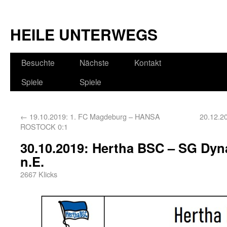
HEILE UNTERWEGS
Besuchte
Nächste
Kontakt
Spiele
Spiele
←
19.10.2019: 1. FC Magdeburg – HANSA
20.12.2
ROSTOCK 0:1
30.10.2019: Hertha BSC – SG Dy
n.E.
2667 Klicks