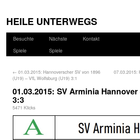
HEILE UNTERWEGS
Besuchte
Nächste
Kontakt
Spiele
Spiele
←
01.03.2015: Hannoverscher SV von 1896
07.03.2015
(U19) – VfL Wolfsburg (U19) 3:1
01.03.2015: SV Arminia Hannover 
3:3
5471 Klicks