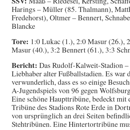
SSV:
Maaß – Riedesel, Kersting, Schaff
Harings – Müller (85. Thalmann), Matth
Fredehorst), Oltmer – Bennert, Schnabe
Blancke
Tore:
1:0 Lukac (1.), 2:0 Masur (26.), 2
Masur (40.), 3:2 Bennert (61.), 3:3 Sch
Bericht:
Das Rudolf-Kalweit-Stadion – 
Liebhaber alter Fußballstadien. Es war 
verwunderlich, dass es so einige Besuc
A-Jugendspiels von 96 gegen Wolfsburg
Eine schöne Haupttribüne, bedeckt mit 
Tribüne des Stadions Rote Erde in Do
von ursprünglich an drei Seiten befindl
Stehtribünen. Eine Hintertortribüne mus