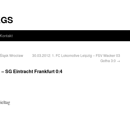
EGS
Kontakt
Śląsk Wrocław
30.03.2012: 1. FC Lokomotive Leipzig – FSV Wacker 03
Gotha 3:0
→
 – SG Eintracht Frankfurt 0:4
ieltag