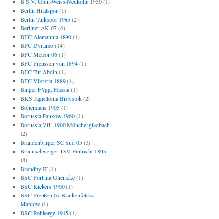
B.S.V. Grün-Weiss-Neukölln 1950
(1)
Berlin Hilalspor
(1)
Berlin Türkspor 1965
(2)
Berliner AK 07
(6)
BFC Alemannia 1890
(1)
BFC Dynamo
(14)
BFC Meteor 06
(1)
BFC Preussen von 1894
(1)
BFC Tur Abdin
(1)
BFC Viktoria 1889
(4)
Binger FVgg. Hassia
(1)
BKS Jagiellonia Białystok
(2)
Bohemians 1905
(1)
Borussia Pankow 1960
(1)
Borussia VfL 1900 Mönchengladbach
(2)
Brandenburger SC Süd 05
(3)
Braunschweiger TSV Eintracht 1895
(8)
Brøndby IF
(1)
BSC Fortuna Glienicke
(1)
BSC Kickers 1900
(1)
BSC Preußen 07 Blankenfelde-
Mahlow
(1)
BSC Rehberge 1945
(1)