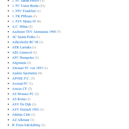
1. FC Tatran Prešov
(1)
1. FC Union Berlin
(31)
1. FFC Frankfurt
(1)
1. FK Příbram
(1)
1. FSV Mainz 05
(6)
A.C. Milan
(2)
Aachener TSV Alemannia 1900
(7)
AC Sparta Praha
(1)
Adlershofer BC 08
(1)
AEK Larnaka
(1)
AEL Limassol
(1)
AFC Humpolec
(1)
Allgemein
(2)
Altonaer FC von 1893
(1)
Andere Sportarten
(9)
APOEL F.C.
(3)
Arsenal FC
(1)
Arucas CF
(2)
AS Monaco FC
(2)
AS Roma
(1)
ASV De Dijk
(1)
ASV Durlach 1902
(1)
Athletic Club
(1)
AZ Alkmaar
(1)
B. Frem Sakskøbing
(1)