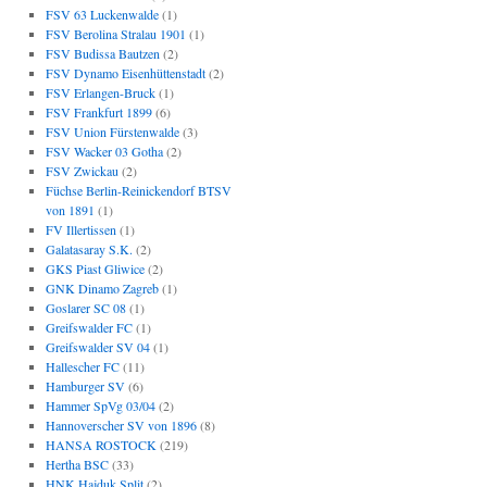
FSV 63 Luckenwalde
(1)
FSV Berolina Stralau 1901
(1)
FSV Budissa Bautzen
(2)
FSV Dynamo Eisenhüttenstadt
(2)
FSV Erlangen-Bruck
(1)
FSV Frankfurt 1899
(6)
FSV Union Fürstenwalde
(3)
FSV Wacker 03 Gotha
(2)
FSV Zwickau
(2)
Füchse Berlin-Reinickendorf BTSV
von 1891
(1)
FV Illertissen
(1)
Galatasaray S.K.
(2)
GKS Piast Gliwice
(2)
GNK Dinamo Zagreb
(1)
Goslarer SC 08
(1)
Greifswalder FC
(1)
Greifswalder SV 04
(1)
Hallescher FC
(11)
Hamburger SV
(6)
Hammer SpVg 03/04
(2)
Hannoverscher SV von 1896
(8)
HANSA ROSTOCK
(219)
Hertha BSC
(33)
HNK Hajduk Split
(2)