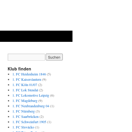
Klub finden
1. FC Heidenheim 1846
(5)
1. FC Kaiserslautern
(9)
1. FC Köln 01/07
(2)
1. FC Lok Stendal
(2)
1. FC Lokomotive Leipzig
(6)
1. FC Magdeburg
(9)
1. FC Neubrandenburg 04
(1)
1. FC Nürnberg
(3)
1. FC Saarbrücken
(2)
1. FC Schweinfurt 1905
(1)
1. FC Slovácko
(1)