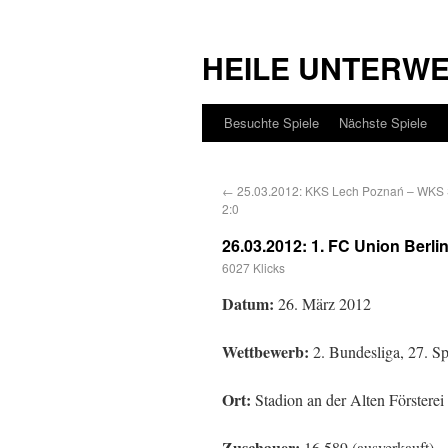
HEILE UNTERW
Besuchte Spiele
Nächste Spiele
←
25.03.2012: KKS Lech Poznań – WKS 
2:0
26.03.2012: 1. FC Union Berlin
6027 Klicks
Datum:
26. März 2012
Wettbewerb:
2. Bundesliga, 27. Sp
Ort:
Stadion an der Alten Försterei
Zuschauer:
16.589 (ausverkauft)