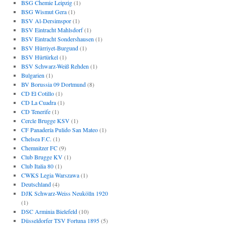
BSG Chemie Leipzig
(1)
BSG Wismut Gera
(1)
BSV Al-Dersimspor
(1)
BSV Eintracht Mahlsdorf
(1)
BSV Eintracht Sondershausen
(1)
BSV Hürriyet-Burgund
(1)
BSV Hürtürkel
(1)
BSV Schwarz-Weiß Rehden
(1)
Bulgarien
(1)
BV Borussia 09 Dortmund
(8)
CD El Cotillo
(1)
CD La Cuadra
(1)
CD Tenerife
(1)
Cercle Brugge KSV
(1)
CF Panadería Pulido San Mateo
(1)
Chelsea F.C.
(1)
Chemnitzer FC
(9)
Club Brugge KV
(1)
Club Italia 80
(1)
CWKS Legia Warszawa
(1)
Deutschland
(4)
DJK Schwarz-Weiss Neukölln 1920
(1)
DSC Arminia Bielefeld
(10)
Düsseldorfer TSV Fortuna 1895
(5)