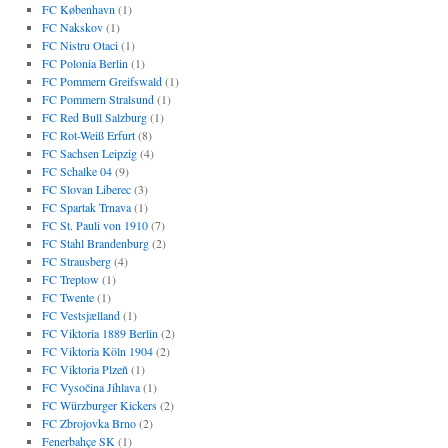
FC København
(1)
FC Nakskov
(1)
FC Nistru Otaci
(1)
FC Polonia Berlin
(1)
FC Pommern Greifswald
(1)
FC Pommern Stralsund
(1)
FC Red Bull Salzburg
(1)
FC Rot-Weiß Erfurt
(8)
FC Sachsen Leipzig
(4)
FC Schalke 04
(9)
FC Slovan Liberec
(3)
FC Spartak Trnava
(1)
FC St. Pauli von 1910
(7)
FC Stahl Brandenburg
(2)
FC Strausberg
(4)
FC Treptow
(1)
FC Twente
(1)
FC Vestsjælland
(1)
FC Viktoria 1889 Berlin
(2)
FC Viktoria Köln 1904
(2)
FC Viktoria Plzeň
(1)
FC Vysočina Jihlava
(1)
FC Würzburger Kickers
(2)
FC Zbrojovka Brno
(2)
Fenerbahçe SK
(1)