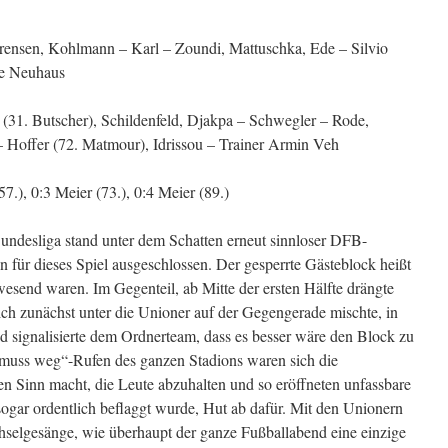
Parensen, Kohlmann – Karl – Zoundi, Mattuschka, Ede – Silvio
we Neuhaus
(31. Butscher), Schildenfeld, Djakpa – Schwegler – Rode,
 Hoffer (72. Matmour), Idrissou – Trainer Armin Veh
(57.), 0:3 Meier (73.), 0:4 Meier (89.)
undesliga stand unter dem Schatten erneut sinnloser DFB-
 für dieses Spiel ausgeschlossen. Der gesperrte Gästeblock heißt
wesend waren. Im Gegenteil, ab Mitte der ersten Hälfte drängte
ich zunächst unter die Unioner auf der Gegengerade mischte, in
d signalisierte dem Ordnerteam, dass es besser wäre den Block zu
muss weg“-Rufen des ganzen Stadions waren sich die
inen Sinn macht, die Leute abzuhalten und so eröffneten unfassbare
sogar ordentlich beflaggt wurde, Hut ab dafür. Mit den Unionern
selgesänge, wie überhaupt der ganze Fußballabend eine einzige