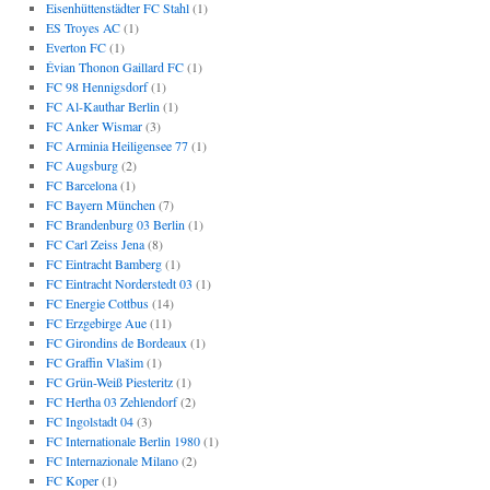
Eisenhüttenstädter FC Stahl
(1)
ES Troyes AC
(1)
Everton FC
(1)
Évian Thonon Gaillard FC
(1)
FC 98 Hennigsdorf
(1)
FC Al-Kauthar Berlin
(1)
FC Anker Wismar
(3)
FC Arminia Heiligensee 77
(1)
FC Augsburg
(2)
FC Barcelona
(1)
FC Bayern München
(7)
FC Brandenburg 03 Berlin
(1)
FC Carl Zeiss Jena
(8)
FC Eintracht Bamberg
(1)
FC Eintracht Norderstedt 03
(1)
FC Energie Cottbus
(14)
FC Erzgebirge Aue
(11)
FC Girondins de Bordeaux
(1)
FC Graffin Vlašim
(1)
FC Grün-Weiß Piesteritz
(1)
FC Hertha 03 Zehlendorf
(2)
FC Ingolstadt 04
(3)
FC Internationale Berlin 1980
(1)
FC Internazionale Milano
(2)
FC Koper
(1)