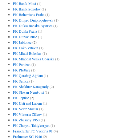
FK Baník Most
(1)
FK Baník Sokolov
(1)
FK Bohemians Praha
(1)
FK Dnipro Dnipropetrovsk
(1)
FK Dukla Banská Bystrica
(1)
FK Dukla Praha
(1)
FK Dunav Ruse
(1)
FK Jablonec
(2)
FK Loko Vltavín
(1)
FK Mladá Boleslav
(1)
FK Mladost Velika Obarska
(1)
FK Partizan
(1)
FK Přeštice
(1)
FK Qarabağ Ağdam
(1)
FK Senica
(1)
FK Shakhter Karagandy
(2)
FK Slovan Nemšová
(1)
FK Teplice
(2)
FK Ústí nad Labem
(1)
FK Velež Mostar
(1)
FK Viktoria Žižkov
(1)
FK Zbuzany 1953
(1)
FK Zhetysu Taldykorgan
(1)
Frankfurter FC Viktoria 91
(4)
Frohnauer SC 1946
(2)