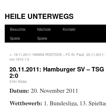
HEILE UNTERWEGS
Besuchte
Nächste
Kontakt
Spiele
Spiele
←
19.11.2011: HANSA ROSTOCK – FC St. Pauli
23.11.2011:
von 1910 1:3
20.11.2011: Hamburger SV – TSG
2:0
3191 Klicks
Datum:
20. November 2011
Wettbewerb:
1. Bundesliga, 13. Spielta