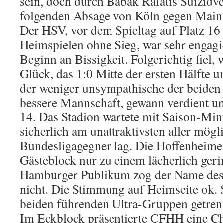
sein, doch durch Babak Rafatis Suizidv
folgenden Absage von Köln gegen Mainz 
Der HSV, vor dem Spieltag auf Platz 16 
Heimspielen ohne Sieg, war sehr engagi
Beginn an Bissigkeit. Folgerichtig fiel,
Glück, das 1:0 Mitte der ersten Hälfte 
der weniger unsympathische der beide
bessere Mannschaft, gewann verdient und
14. Das Stadion wartete mit Saison-Min
sicherlich am unattraktivsten aller mögl
Bundesligagegner lag. Die Hoffenheimer 
Gästeblock nur zu einem lächerlich ger
Hamburger Publikum zog der Name des
nicht. Die Stimmung auf Heimseite ok. 
beiden führenden Ultra-Gruppen getren
Im Eckblock präsentierte CFHH eine C