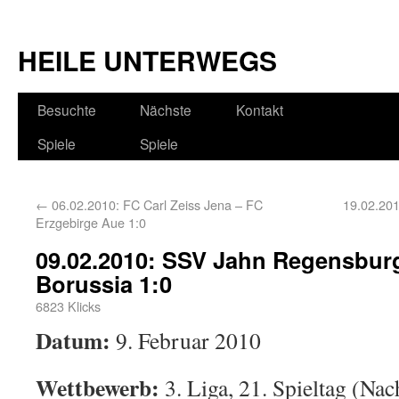
HEILE UNTERWEGS
Besuchte
Nächste
Kontakt
Spiele
Spiele
←
06.02.2010: FC Carl Zeiss Jena – FC
19.02.201
Erzgebirge Aue 1:0
09.02.2010: SSV Jahn Regensbur
Borussia 1:0
6823 Klicks
Datum:
9. Februar 2010
Wettbewerb:
3. Liga, 21. Spieltag (Nac