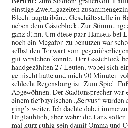
Bericht:
zum Stadion: grauenvoll. Laufb
einstige Zweitligazeiten zusammengezi
Blechhaupttribüne, Geschäftsstelle in 
neben dem Gästeblock. Zur Stimmung: 
ganz dünn. Um diese paar Hansels bei L
noch ein Megafon zu benutzen war scho
selbst den Torwart vom gegenüberliegen
gut verstehen konnte. Der Gästeblock b
handgezählten 27 Leuten, wobei sich ei
gemischt hatte und mich 90 Minuten vol
schlecht Regensburg ist. Zum Spiel: Fu
Abgewöhnen. Der Stadionsprecher war e
einem tiefbayrischen „Servus“ wurden a
ging’s weiter. Ich dachte dabei immerzu
Unglaublich, aber wahr: die Fans sollen
mal kurz ruhig sein damit Omma und O