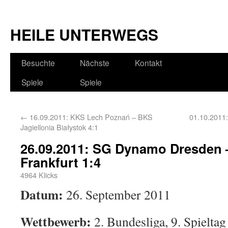
HEILE UNTERWEGS
Besuchte
Nächste
Kontakt
Spiele
Spiele
←
16.09.2011: KKS Lech Poznań – BKS
01.10.2011:
Jagiellonia Białystok 4:1
26.09.2011: SG Dynamo Dresden 
Frankfurt 1:4
4964 Klicks
Datum:
26. September 2011
Wettbewerb:
2. Bundesliga, 9. Spieltag